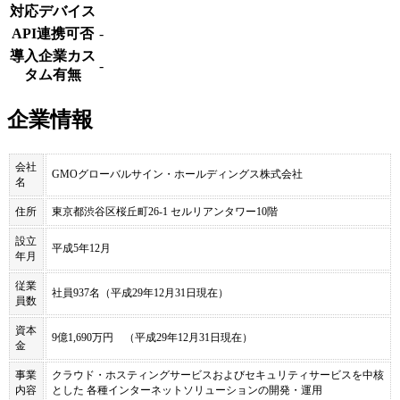
対応デバイス
API連携可否
-
導入企業カス
-
タム有無
企業情報
会社
GMOグローバルサイン・ホールディングス株式会社
名
住所
東京都渋谷区桜丘町26-1 セルリアンタワー10階
設立
平成5年12月
年月
従業
社員937名（平成29年12月31日現在）
員数
資本
9億1,690万円 （平成29年12月31日現在）
金
事業
クラウド・ホスティングサービスおよびセキュリティサービスを中核
内容
とした 各種インターネットソリューションの開発・運用