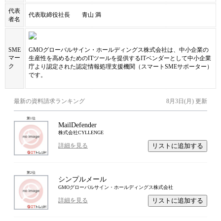
代表
代表取締役社長 青山 満
者名
SME
GMOグローバルサイン・ホールディングス株式会社
は、中小企業の
マー
生産性を高めるためのITツールを提供するITベンダーとして中小企業
ク
庁より認定された認定情報処理支援機関（スマートSMEサポーター）
です。
最新の資料請求ランキング
8月3日(月)
更新
第
1
位
MailDefender
株式会社CYLLENGE
リストに追加する
詳細を見る
第
2
位
シンプルメール
GMOグローバルサイン・ホールディングス株式会社
リストに追加する
詳細を見る