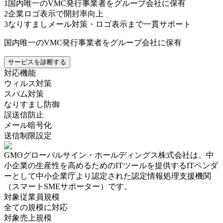
1
国内唯一のVMC発行事業者をグループ会社に保有
2
企業ロゴ表示で開封率向上
3
なりすましメール対策・ロゴ表示まで一貫サポート
国内唯一のVMC発行事業者をグループ会社に保有
サービスを診断する
対応機能
ウィルス対策
スパム対策
なりすまし防御
誤送信防止
メール暗号化
送信制限設定
GMOグローバルサイン・ホールディングス株式会社
は、中
小企業の生産性を高めるためのITツールを提供するITベンダ
ーとして中小企業庁より認定された認定情報処理支援機関
（スマートSMEサポーター）です。
対象従業員規模
全ての規模に対応
対象売上規模