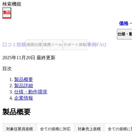
検索機能
製品
価格
仕様・
口コミ
投稿
事例
FAQ
画面仕様
連携ツール
サポート体制
2025年11月20日
最終更新
目次
製品概要
製品詳細
仕様・動作環境
企業情報
製品概要
対象従業員規模
全ての規模に対応
対象売上規模
全ての規模に