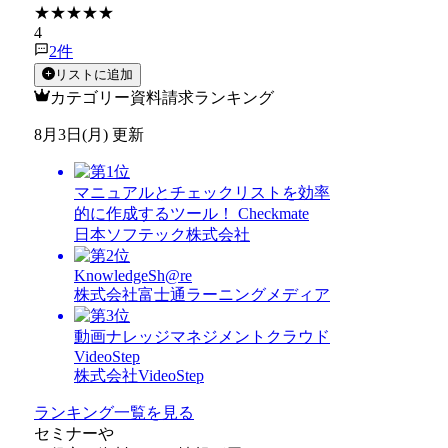
★★★★★
4
2
件
リストに追加
カテゴリー資料請求ランキング
8月3日(月) 更新
マニュアルとチェックリストを効率
的に作成するツール！ Checkmate
日本ソフテック株式会社
KnowledgeSh@re
株式会社富士通ラーニングメディア
動画ナレッジマネジメントクラウド
VideoStep
株式会社VideoStep
ランキング一覧を見る
セミナー
や