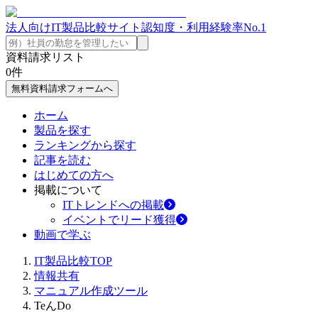
法人向けIT製品比較サイト
認知度・利用経験率No.1
資料請求リスト
0
件
無料資料請求フォームへ
ホーム
製品を探す
ランキングから探す
記事を読む
はじめての方へ
掲載について
ITトレンドへの掲載
イベントでリード獲得
動画で学ぶ
IT製品比較TOP
情報共有
マニュアル作成ツール
TeんDo