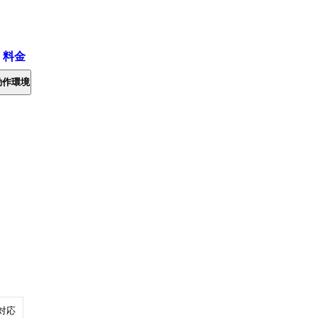
・料金
動作環境
対応