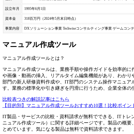
設立年月
1995年6月1日
資本金
318百万円（2024年5月末日時点）
事業内容
DXソリューション事業 Techwiseコンサルティング事業 ゲームコン
マニュアル作成ツール
マニュアル作成ツール
とは？
マニュアル作成ツールは、業務手順や操作ガイドを効率的に
や画像・動画の挿入、リアルタイム編集機能があり、わかり
部門の新人研修資料作成や、IT部門のシステム操作マニュア
す。業務の標準化や引き継ぎを円滑に行うため、企業全体の
比較表つきの解説記事はこちら
【目的別】マニュアル作成ツールおすすめ10選！比較ポイン
IT製品・サービスの比較・資料請求が無料でできる、ITトレ
ニュアル作成ツール
）に関する詳細ページです。製品の概要
とめています。気になる製品は無料で資料請求できます。