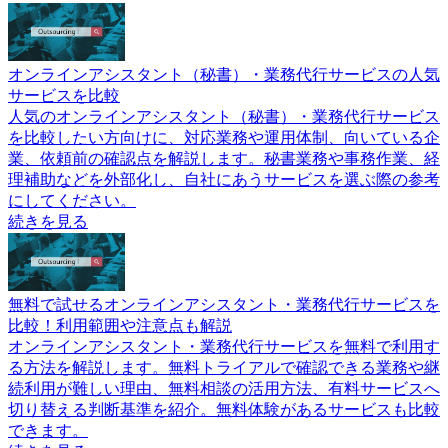
オンラインアシスタント（秘書）・業務代行サービスの人気
サービスを比較
人気のオンラインアシスタント（秘書）・業務代行サービス
を比較したい方向けに、対応業務や運用体制、向いている企
業、依頼前の確認点を解説します。秘書業務や事務作業、経
理補助などを外部化し、自社にあうサービスを選ぶ際の参考
にしてください。
続きを見る
無料で試せるオンラインアシスタント・業務代行サービスを
比較！利用範囲や注意点も解説
オンラインアシスタント・業務代行サービスを無料で利用す
る方法を解説します。無料トライアルで確認できる業務や継
続利用が難しい理由、無料相談の活用方法、有料サービスへ
切り替える判断基準を紹介。無料体験があるサービスも比較
できます。