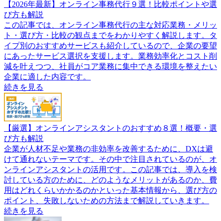
【2026年最新】オンライン事務代行９選！比較ポイントや選
び方も解説
この記事では、オンライン事務代行の主な対応業務・メリッ
ト・選び方・比較の観点までをわかりやすく解説します。タ
イプ別のおすすめサービスも紹介しているので、企業の要望
にあったサービス選択を支援します。業務効率化とコスト削
減を叶えつつ、社員がコア業務に集中できる環境を整えたい
企業に適した内容です。
続きを見る
【厳選】オンラインアシスタントのおすすめ８選！概要・選
び方も解説
企業が人材不足や業務の非効率を改善するために、DXは避
けて通れないテーマです。その中で注目されているのが、オ
ンラインアシスタントの活用です。この記事では、導入を検
討している方のために、どのようなメリットがあるのか、費
用はどれくらいかかるのかといった基本情報から、選び方の
ポイント、失敗しないための方法まで解説していきます。
続きを見る