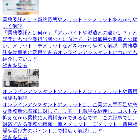
業務委託とは？契約形態やメリット・デメリットをわかりや
すく解説
「業務委託とは何か」「アルバイトや派遣との違いは？」と
疑問にもつ企業担当者の方に向けて、社員雇用や派遣との違
い、メリット・デメリットなどをわかりやすく解説。業務委
託を効率的に活用できるオンラインアシスタントについても
紹介しています。
続きを見る
オンラインアシスタントのメリットとは？デメリットや費用
相場も解説
オンラインアシスタントのメリットは、企業の人手不足や急
な業務量の増加に対して、リモート環境を駆使し、コストを
抑えながら柔軟に人員補充ができる点です。この記事では、
対応できる業務の種類、導入メリット・デメリット、費用相
場や選び方のポイントまで幅広く解説します。
続きを見る