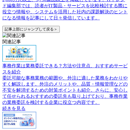
ド編集部では、読者がIT製品・サービスを比較検討する際に
役立つ情報や、システムを活用した社内の課題解決のヒント
になる情報を記事にして日々発信しています。
記事上部にジャンプして戻る＞
関連記事
事務作業は業務委託できる？方法や注意点、おすすめサービ
スを紹介
委託可能な事務業務の範囲や、外注に適した業務をわかりや
すく解説します。外注のメリットや、品質・情報管理などの
不安を解消するための対策ポイントも紹介。さらに、安心し
て任せられるおすすめの委託先も取り上げており、事務作業
の業務委託を検討する企業に役立つ内容です。
続きを見る