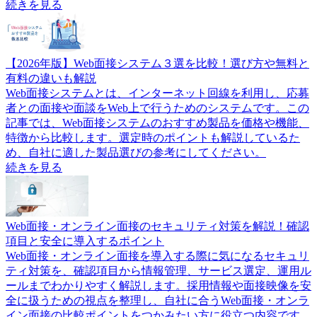
続きを見る
【2026年版】Web面接システム３選を比較！選び方や無料と
有料の違いも解説
Web面接システムとは、インターネット回線を利用し、応募
者との面接や面談をWeb上で行うためのシステムです。この
記事では、Web面接システムのおすすめ製品を価格や機能、
特徴から比較します。選定時のポイントも解説しているた
め、自社に適した製品選びの参考にしてください。
続きを見る
Web面接・オンライン面接のセキュリティ対策を解説！確認
項目と安全に導入するポイント
Web面接・オンライン面接を導入する際に気になるセキュリ
ティ対策を、確認項目から情報管理、サービス選定、運用ル
ールまでわかりやすく解説します。採用情報や面接映像を安
全に扱うための視点を整理し、自社に合うWeb面接・オンラ
イン面接の比較ポイントをつかみたい方に役立つ内容です。