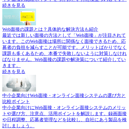
続きを見る
Web面接の課題とは？具体的な解決方法も紹介
最近では新しい面接の方法として「Web面接」が注目されて
います。このWeb面接は場所に関係なく面接できるため、応
募者の負担を減らすことが可能です。メリットばかりでなく
課題も多くあるため、本番で失敗しないように対策しなけれ
ばなりません。Web面接の課題や解決策について紹介してい
きます。
続きを見る
中小企業向けWeb面接・オンライン面接システムの選び方と
比較ポイント
中小企業向けにWeb面接・オンライン面接システムのメリッ
トや選び方、注意点、活用ポイントを解説します。録画面接
や日程調整、応募者管理などを比較し、自社にあう製品を検
討しましょう。