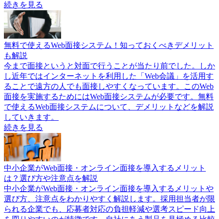
続きを見る
無料で使えるWeb面接システム！知っておくべきデメリット
も解説
今まで面接というと対面で行うことが当たり前でした。しか
し近年ではインターネットを利用した「Web会議」を活用す
ることで遠方の人でも面接しやすくなっています。このWeb
面接を実施するためにはWeb面接システムが必要です。無料
で使えるWeb面接システムについて、デメリットなどを解説
していきます。
続きを見る
中小企業がWeb面接・オンライン面接を導入するメリット
は？選び方や注意点を解説
中小企業がWeb面接・オンライン面接を導入するメリットや
選び方、注意点をわかりやすく解説します。採用担当者が限
られる企業でも、応募者対応の負担軽減や選考スピード向上