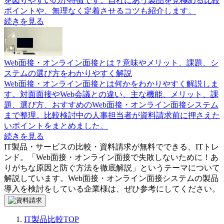
を図りやすいのが特徴です。自社にあう製品を見極める比較
ポイントや、無理なく定着させるコツも紹介します。
続きを見る
Web面接・オンライン面接とは？意味やメリット、課題、シ
ステムの選び方をわかりやすく解説
Web面接・オンライン面接とは何かをわかりやすく解説しま
す。対面面接やWeb会議との違い、主な機能、メリット、課
題、選び方、おすすめのWeb面接・オンライン面接システム
まで整理。比較検討中の人事担当者が資料請求前に押さえた
いポイントをまとめました。
続きを見る
IT製品・サービスの比較・資料請求が無料でできる、ITトレ
ンド。「
Web面接・オンライン面接で失敗しないために！あ
りがちな原因と防ぐ方法を徹底解説
」というテーマについて
解説しています。
Web面接・オンライン面接システム
の製品
導入を検討をしている企業様は、ぜひ参考にしてください。
IT製品比較TOP