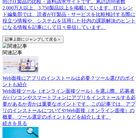
向けIT製品の比較・資料請求サイトです。累計訪問者数
2,000万人以上、3,750製品以上を掲載しています。ITトレン
ド編集部では、読者がIT製品・サービスを比較検討する際に
役立つ情報や、システムを活用した社内の課題解決のヒント
になる情報を記事にして日々発信しています。
記事上部にジャンプして戻る＞
関連記事
Web面接にアプリのインストールは必要？ツール選びのポイ
ントも紹介
Web面接ツール（オンライン面接ツール）を選ぶ際、応募者
がパソコンやスマートフォンにアプリをインストールする必
要があるか否かは重要なポイントです。この記事では、アプ
リのインストールについてやWeb面接（オンライン面接）の
概要、ツール選定のポイントなどを紹介します。
続きを見る