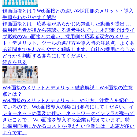
録画面接とは？Web面接との違いや採用側のメリット・導入
手順をわかりやすく解説
録画面接とは、応募者があらかじめ録画した動画を提出し、
採用担当者が後から確認する選考手法です。本記事ではライ
ブ形式のWeb面接との違い、採用側と応募者双方のメリッ
ト・デメリット、ツールの選び方や導入時の注意点、よくあ
る質問までをわかりやすく解説します。自社の採用に合うか
どうかを判断する参考にしてください。
続きを見る
Web面接のメリットとデメリット徹底解説！Web面接の注意
点とは？
Web面接のメリットとデメリット、やり方、注意点を紹介し
ているので、Web面接導入の際には参考にしてください。イ
ンターネットの普及に伴い、ネットワークインフラが整って
きたことで、 Web面接を導入する企業も増えています。特
に採用面接にかかるコストを抑えたい企業には、恩恵が多い
ようです。