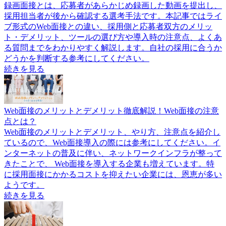
録画面接とは、応募者があらかじめ録画した動画を提出し、
採用担当者が後から確認する選考手法です。本記事ではライ
ブ形式のWeb面接との違い、採用側と応募者双方のメリッ
ト・デメリット、ツールの選び方や導入時の注意点、よくあ
る質問までをわかりやすく解説します。自社の採用に合うか
どうかを判断する参考にしてください。
続きを見る
Web面接のメリットとデメリット徹底解説！Web面接の注意
点とは？
Web面接のメリットとデメリット、やり方、注意点を紹介し
ているので、Web面接導入の際には参考にしてください。イ
ンターネットの普及に伴い、ネットワークインフラが整って
きたことで、 Web面接を導入する企業も増えています。特
に採用面接にかかるコストを抑えたい企業には、恩恵が多い
ようです。
続きを見る