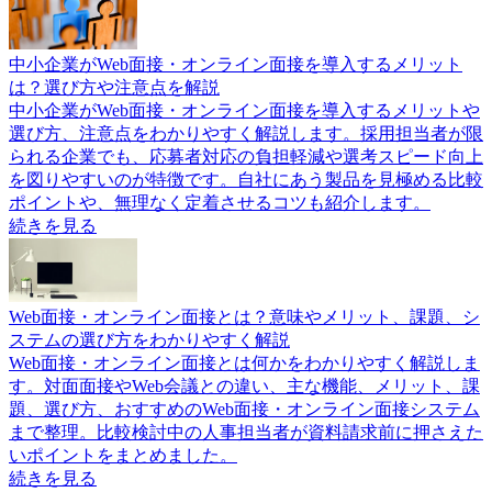
中小企業がWeb面接・オンライン面接を導入するメリット
は？選び方や注意点を解説
中小企業がWeb面接・オンライン面接を導入するメリットや
選び方、注意点をわかりやすく解説します。採用担当者が限
られる企業でも、応募者対応の負担軽減や選考スピード向上
を図りやすいのが特徴です。自社にあう製品を見極める比較
ポイントや、無理なく定着させるコツも紹介します。
続きを見る
Web面接・オンライン面接とは？意味やメリット、課題、シ
ステムの選び方をわかりやすく解説
Web面接・オンライン面接とは何かをわかりやすく解説しま
す。対面面接やWeb会議との違い、主な機能、メリット、課
題、選び方、おすすめのWeb面接・オンライン面接システム
まで整理。比較検討中の人事担当者が資料請求前に押さえた
いポイントをまとめました。
続きを見る