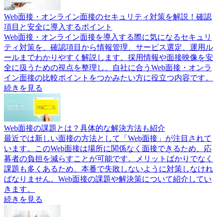
Web面接・オンライン面接のセキュリティ対策を解説！確認
項目と安全に導入するポイント
Web面接・オンライン面接を導入する際に気になるセキュリ
ティ対策を、確認項目から情報管理、サービス選定、運用ル
ールまでわかりやすく解説します。採用情報や面接映像を安
全に扱うための視点を整理し、自社に合うWeb面接・オンラ
イン面接の比較ポイントをつかみたい方に役立つ内容です。
続きを見る
Web面接の課題とは？具体的な解決方法も紹介
最近では新しい面接の方法として「Web面接」が注目されて
います。このWeb面接は場所に関係なく面接できるため、応
募者の負担を減らすことが可能です。メリットばかりでなく
課題も多くあるため、本番で失敗しないように対策しなけれ
ばなりません。Web面接の課題や解決策について紹介してい
きます。
続きを見る