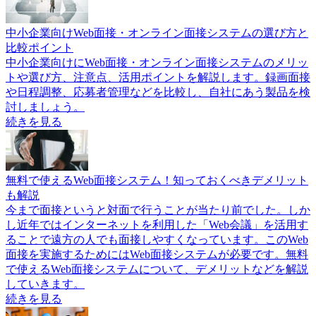
中小企業向けWeb面接・オンライン面接システムの選び方と
比較ポイント
中小企業向けにWeb面接・オンライン面接システムのメリッ
トや選び方、注意点、活用ポイントを解説します。録画面接
や日程調整、応募者管理などを比較し、自社にあう製品を検
討しましょう。
続きを見る
無料で使えるWeb面接システム！知っておくべきデメリット
も解説
今まで面接というと対面で行うことが当たり前でした。しか
し近年ではインターネットを利用した「Web会議」を活用す
ることで遠方の人でも面接しやすくなっています。このWeb
面接を実施するためにはWeb面接システムが必要です。無料
で使えるWeb面接システムについて、デメリットなどを解説
していきます。
続きを見る