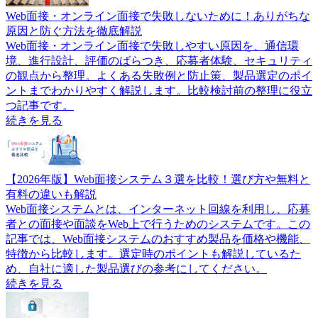
Web面接・オンライン面接で失敗しないために！ありがちな
原因と防ぐ方法を徹底解説
Web面接・オンライン面接で失敗しやすい原因を、通信環
境、進行設計、評価のばらつき、応募者体験、セキュリティ
の観点から整理。よくある失敗例と防止策、製品選定のポイ
ントまでわかりやすく解説します。比較検討前の整理に役立
つ記事です。
続きを見る
【2026年版】Web面接システム３選を比較！選び方や無料と
有料の違いも解説
Web面接システムとは、インターネット回線を利用し、応募
者との面接や面談をWeb上で行うためのシステムです。この
記事では、Web面接システムのおすすめ製品を価格や機能、
特徴から比較します。選定時のポイントも解説しているた
め、自社に適した製品選びの参考にしてください。
続きを見る