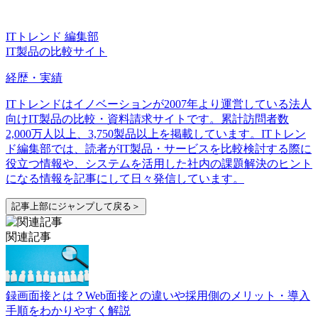
ITトレンド 編集部
IT製品の比較サイト
経歴・実績
ITトレンドはイノベーションが2007年より運営している法人
向けIT製品の比較・資料請求サイトです。累計訪問者数
2,000万人以上、3,750製品以上を掲載しています。ITトレン
ド編集部では、読者がIT製品・サービスを比較検討する際に
役立つ情報や、システムを活用した社内の課題解決のヒント
になる情報を記事にして日々発信しています。
記事上部にジャンプして戻る＞
関連記事
録画面接とは？Web面接との違いや採用側のメリット・導入
手順をわかりやすく解説