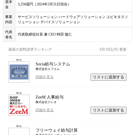
資本
3,256億円（2024年3月31日現在）
金
事業
サービスソリューション ハードウェアソリューション ユビキタスソ
内容
リューション デバイスソリューション
代表
代表取締役社長 兼 CEO 時田 隆仁
者名
最新の資料請求ランキング
8月10日(月)
更新
第
1
位
Socia給与システム
株式会社エフエム
リストに追加する
詳細を見る
第
2
位
ZeeM 人事給与
株式会社クレオ
リストに追加する
詳細を見る
第
3
位
フリーウェイ給与計算