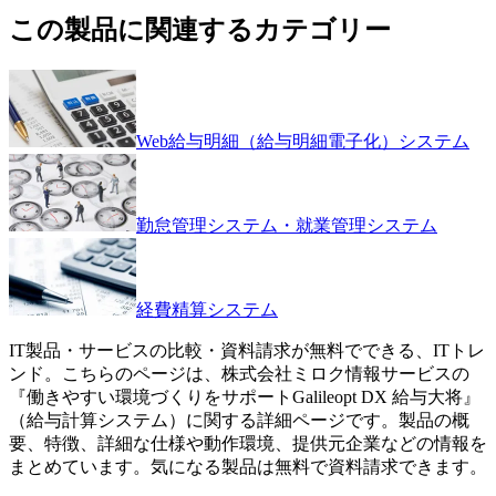
この製品に関連するカテゴリー
Web給与明細（給与明細電子化）システム
勤怠管理システム・就業管理システム
経費精算システム
IT製品・サービスの比較・資料請求が無料でできる、ITトレ
ンド。こちらのページは、
株式会社ミロク情報サービス
の
『
働きやすい環境づくりをサポート
Galileopt DX 給与大将
』
（
給与計算システム
）に関する詳細ページです。製品の概
要、特徴、詳細な仕様や動作環境、提供元企業などの情報を
まとめています。気になる製品は無料で資料請求できます。