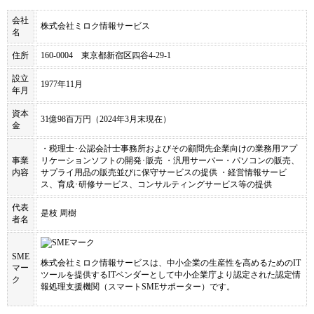
会社
株式会社ミロク情報サービス
名
住所
160-0004 東京都新宿区四谷4-29-1
設立
1977年11月
年月
資本
31億98百万円（2024年3月末現在）
金
・税理士･公認会計士事務所およびその顧問先企業向けの業務用アプ
事業
リケーションソフトの開発･販売 ・汎用サーバー・パソコンの販売、
内容
サプライ用品の販売並びに保守サービスの提供 ・経営情報サービ
ス、育成･研修サービス、コンサルティングサービス等の提供
代表
是枝 周樹
者名
SME
株式会社ミロク情報サービス
は、中小企業の生産性を高めるためのIT
マー
ツールを提供するITベンダーとして中小企業庁より認定された認定情
ク
報処理支援機関（スマートSMEサポーター）です。