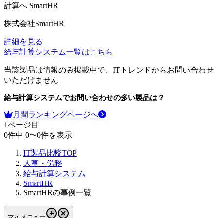
計算へ
SmartHR
株式会社SmartHR
詳細を見る
給与計算システム
一覧はこちら
当該製品は情報のみ掲載中で、ITトレンドからお問い合わせ
いただけません
給与計算システム
でお問い合わせの多い製品は？
月間ランキングページへ
1
ページ目
0
件中
0
〜
0
件を表示
IT製品比較TOP
人事・労務
給与計算システム
SmartHR
SmartHRの事例一覧
マイメニュー