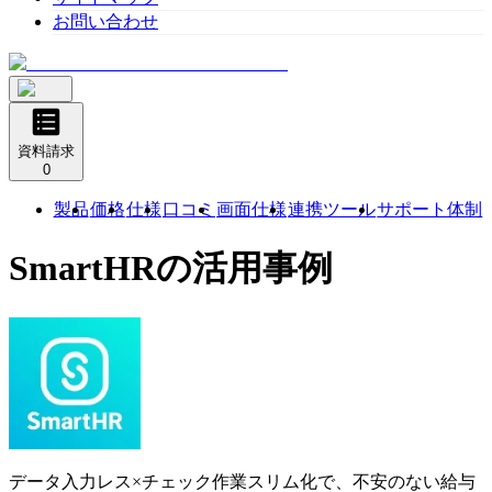
お問い合わせ
資料請求
0
製品
価格
仕様
口コミ
画面仕様
連携ツール
サポート体制
SmartHR
の活用事例
データ入力レス×チェック作業スリム化で、不安のない給与