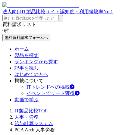
法人向けIT製品比較サイト
認知度・利用経験率No.1
資料請求リスト
0
件
無料資料請求フォームへ
ホーム
製品を探す
ランキングから探す
記事を読む
はじめての方へ
掲載について
ITトレンドへの掲載
イベントでリード獲得
動画で学ぶ
IT製品比較TOP
人事・労務
給与計算システム
PCA Arch 人事労務