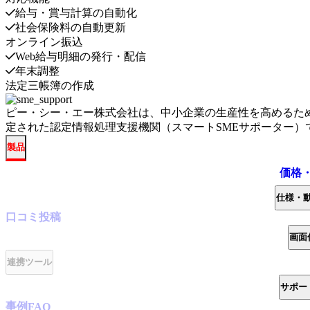
給与・賞与計算の自動化
社会保険料の自動更新
オンライン振込
Web給与明細の発行・配信
年末調整
法定三帳簿の作成
ピー・シー・エー株式会社
は、中小企業の生産性を高めるため
定された認定情報処理支援機関（スマートSMEサポーター）
製品
価格
仕様・
口コミ
投稿
画面
連携ツール
サポー
事例
FAQ