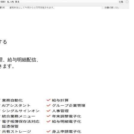
する
理、給与明細配信、
きます。