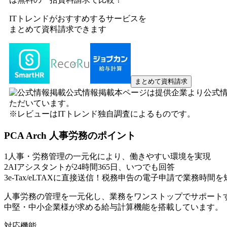
ITトレンドがおすすめするサービスを
まとめて資料請求できます
まとめて資料請求
公式情報掲載
本ページは提供企業より公式
ただいています。
※レビューはITトレンド独自調査によるものです。
PCA Arch 人事労務
のポイント
1
人事・労務管理の一元化により、働きやすい環境を実現
2
AIアシスタントが24時間365日、いつでも回答
3
e-Tax/eLTAXに直接送信！税務申告の電子申請で業務時間を
人事労務の管理を一元化し、業務をワンストップでサポート
中堅・中小企業様が求める給与計算機能を搭載しています。
対応機能