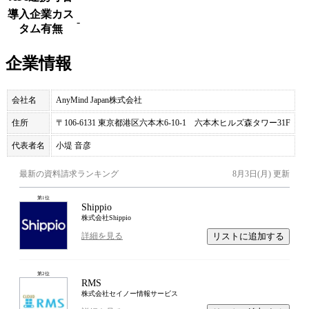
導入企業カス
-
タム有無
企業情報
会社名
AnyMind Japan株式会社
住所
〒106-6131 東京都港区六本木6-10-1 六本木ヒルズ森タワー31F
代表者名
小堤 音彦
最新の資料請求ランキング
8月3日(月)
更新
第
1
位
Shippio
株式会社Shippio
リストに追加する
詳細を見る
第
2
位
RMS
株式会社セイノー情報サービス