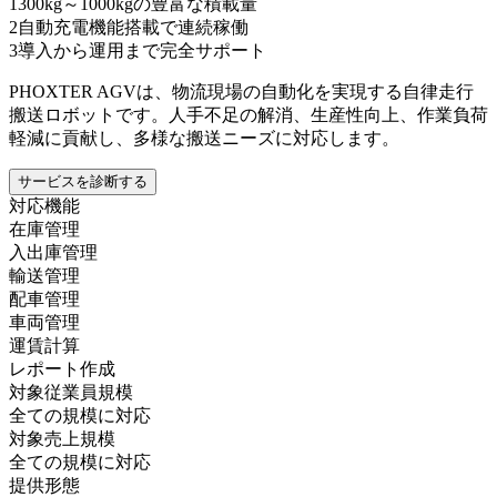
1
300kg～1000kgの豊富な積載量
2
自動充電機能搭載で連続稼働
3
導入から運用まで完全サポート
PHOXTER AGVは、物流現場の自動化を実現する自律走行
搬送ロボットです。人手不足の解消、生産性向上、作業負荷
軽減に貢献し、多様な搬送ニーズに対応します。
サービスを診断する
対応機能
在庫管理
入出庫管理
輸送管理
配車管理
車両管理
運賃計算
レポート作成
対象従業員規模
全ての規模に対応
対象売上規模
全ての規模に対応
提供形態