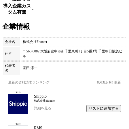
導入企業カス
-
タム有無
企業情報
会社名
株式会社Phoxter
〒560-0082 大阪府豊中市新千里東町1丁目5番3号 千里朝日阪急ビ
住所
ル
代表者
園田 淳一
名
最新の資料請求ランキング
8月3日(月)
更新
第
1
位
Shippio
株式会社Shippio
リストに追加する
詳細を見る
第
2
位
RMS