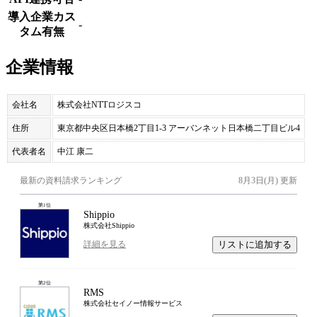
導入企業カス
-
タム有無
企業情報
会社名
株式会社NTTロジスコ
住所
東京都中央区日本橋2丁目1-3 アーバンネット日本橋二丁目ビル4
代表者名
中江 康二
最新の資料請求ランキング
8月3日(月)
更新
第
1
位
Shippio
株式会社Shippio
リストに追加する
詳細を見る
第
2
位
RMS
株式会社セイノー情報サービス