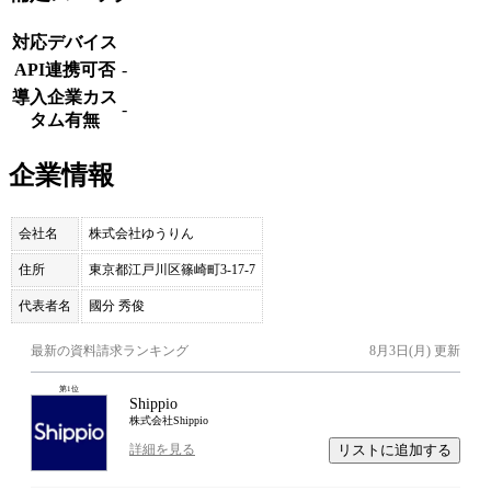
対応デバイス
API連携可否
-
導入企業カス
-
タム有無
企業情報
会社名
株式会社ゆうりん
住所
東京都江戸川区篠崎町3-17-7
代表者名
國分 秀俊
最新の資料請求ランキング
8月3日(月)
更新
第
1
位
Shippio
株式会社Shippio
リストに追加する
詳細を見る