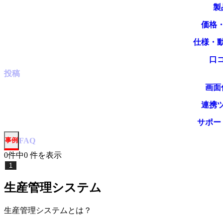
製
価格
仕様・
口
投稿
画面
連携
サポー
事例
FAQ
0
件中
0
件
を表示
1
生産管理システム
生産管理システム
とは？