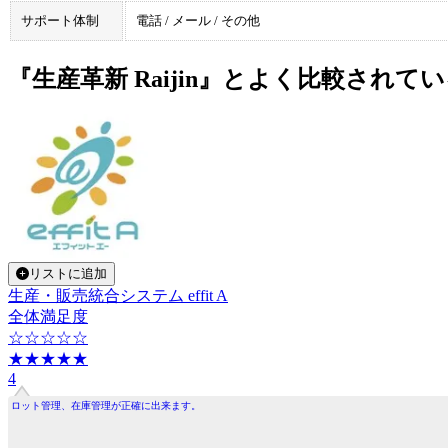
サポート体制
電話 / メール / その他
『生産革新 Raijin』とよく比較され
リストに追加
生産・販売統合システム effit A
全体満足度
☆☆☆☆☆
★★★★★
4
ロット管理、在庫管理が正確に出来ます。