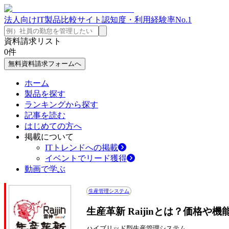
法人向けIT製品比較サイト
認知度・利用経験率No.1
資料請求リスト
0
件
無料資料請求フォームへ
ホーム
製品を探す
ランキングから探す
記事を読む
はじめての方へ
掲載について
ITトレンドへの掲載
イベントでリード獲得
動画で学ぶ
生産管理システム
生産革新 Raijinとは？価格や
ハイブリッド型生産管理システム