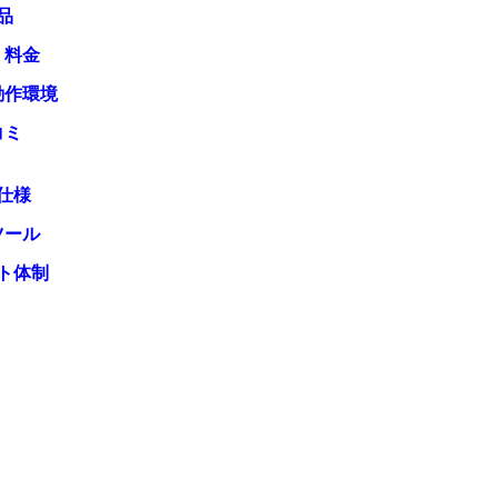
品
・料金
動作環境
コミ
仕様
ツール
ト体制