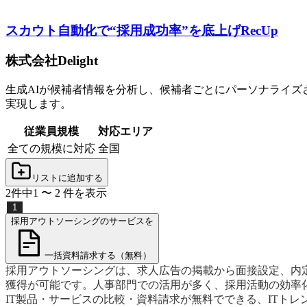
スカウト自動化で“採用成功率”を底上げ
RecUp
株式会社Delight
生成AIが候補者情報を分析し、候補者ごとにパーソナライ
実現します。
従業員規模
対応エリア
全ての規模に対応
全国
リストに追加する
2
件中
1
〜
2
件
を表示
1
採用アウトソーシングのサービスを
一括資料請求する（無料）
採用アウトソーシングは、求人広告の掲載から面接設定、内
獲得が可能です。人事部門での活用が多く、採用活動の効率
IT製品・サービスの比較・資料請求が無料でできる、ITト