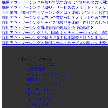
採用アウトソーシングを無料で試す方法は？無料相談の活用
採用アウトソーシング（RPO）サービスのメリット・デメリ
大企業向け採用アウトソーシングとは？比較ポイントとおす
採用アウトソーシングは中小企業に有効？メリットや選び方
採用アウトソーシングサービス18製品を比較！自社に適した
採用アウトソーシング市場規模の現状と今後の動向
採用アウトソーシングの活用場面をシチュエーション別に解
採用アウトソーシングで解決できる採用課題とは？活用ポイ
採用アウトソーシングと類似ツール・サービスの違いを比較
ITトレンドについて
ITトレンドとは
ご利用規約
レビューガイドライン
編集ポリシー
プライバシーポリシー
クッキーポリシー
運営会社
サイトマップ
お問い合わせ