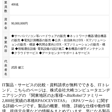
業
400名
員
数
資
本
90,000,000円
金
◆サーバ/パソコン等ハードウェアの販売 ◆ネットワーク機器/通信機器
事
の販売 ◆電気計測機器の販売 ◆公共・自治体向けDX・ICTソリューシ
業
ョンの販売・構築 ◆民間企業向けDX・ICTソリューションの販売・構
内
築 ◆情報通信設備･電気設備の設計施工 ◆各機器の保守メンテナンス
容
◆クラウドサービス ◆データセンターサポート＆サービス
代
表
武田 健三
者
名
IT製品・サービスの比較・資料請求が無料でできる、ITトレ
ンド。こちらのページは、
株式会社大崎コンピュータエンヂ
ニアリング
の 『
関東地区のお客様へBizRobo!ファミリー
2,800社実績の本格RPA
OCEVISTAS
』（
RPAツール
）に関す
る詳細ページです。製品の概要、特徴、詳細な仕様や動作環
境、提供元企業などの情報をまとめています。気になる製品