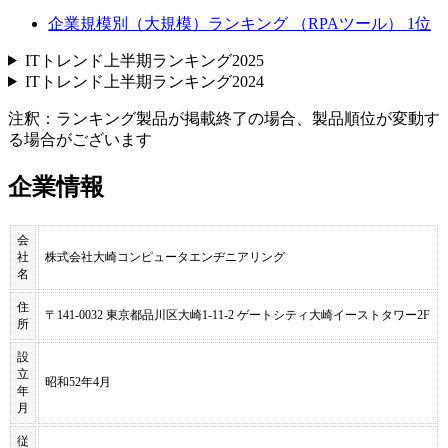
企業規模別（大規模）ランキング （RPAツール） 1位
ITトレンド上半期ランキング2025
ITトレンド上半期ランキング2024
注釈：ランキング製品が掲載終了の場合、製品順位が変動す
る場合がございます
企業情報
会
社
株式会社大崎コンピュータエンヂニアリング
名
住
〒141-0032 東京都品川区大崎1-11-2 ゲートシティ大崎イーストタワー2F
所
設
立
昭和52年4月
年
月
従