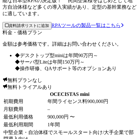
能な日本型RPAの決定版！ 民間企業様をはじめとして地
方自治体様など多くの導入実績があり、定型の基幹業務など
に適しています。
RPAツールの製品一覧はこちら
資料請求リストに追加
料金・価格プラン
金額は参考価格です。詳細はお問い合わせください。
◆デスクトップ型miniは年間90万円～
◆サーバ型Liteは年間150万円～
◆操作研修、QAサポート等のオプションあり
無料プランなし
無料トライアルあり
OCECISTAS mini
初期費用
年間ライセンス料
900,000円
月額費用
–
最低利用価格
900,000円 〜
最低利用期間
1年間
中堅企業・自治体様でスモールスタート向け/大手企業で部
門導入向け。