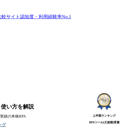
比較サイト
認知度・利用経験率No.1
能・使い方を解説
上半期ランキング
社実績の本格RPA
RPAツール[大規模]
受賞
ング