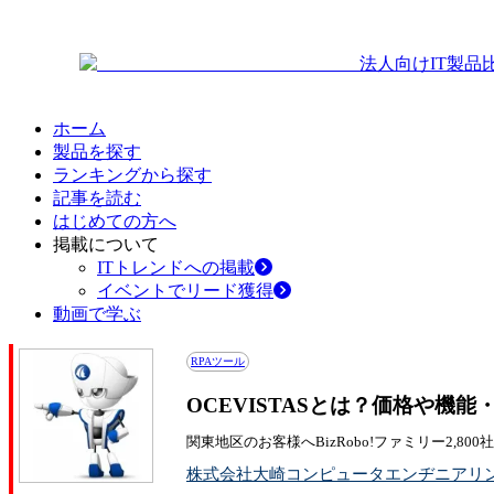
法人向けIT製品
ホーム
製品を探す
ランキングから探す
記事を読む
はじめての方へ
掲載について
ITトレンドへの掲載
イベントでリード獲得
動画で学ぶ
RPAツール
OCEVISTASとは？価格や機
関東地区のお客様へBizRobo!ファミリー2,800
株式会社大崎コンピュータエンヂニアリ