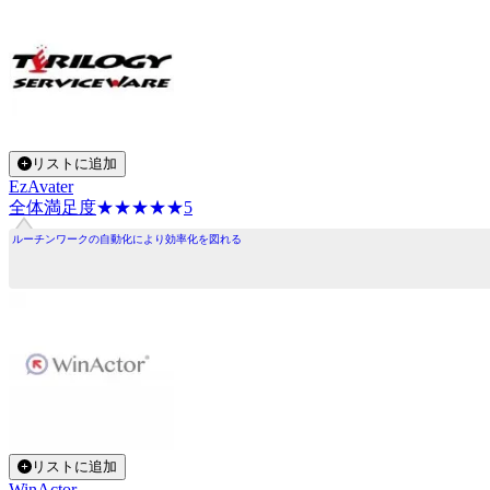
リストに追加
EzAvater
全体満足度
☆☆☆☆☆
★★★★★
5
ルーチンワークの自動化により効率化を図れる
リストに追加
WinActor