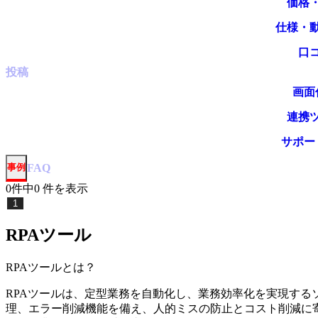
価格
仕様・
口
投稿
画面
連携
サポー
事例
FAQ
0
件中
0
件
を表示
1
RPAツール
RPAツール
とは？
RPAツールは、定型業務を自動化し、業務効率化を実現する
理、エラー削減機能を備え、人的ミスの防止とコスト削減に