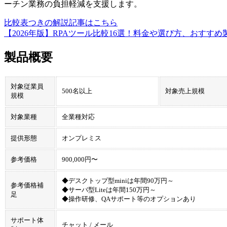
ーチン業務の負担軽減を支援します。
比較表つきの解説記事はこちら
【2026年版】RPAツール比較16選！料金や選び方、おすす
製品概要
対象従業員
500名以上
対象売上規模
規模
対象業種
全業種対応
提供形態
オンプレミス
参考価格
900,000円〜
◆デスクトップ型miniは年間90万円～
参考価格補
◆サーバ型Liteは年間150万円～
足
◆操作研修、QAサポート等のオプションあり
サポート体
チャット / メール