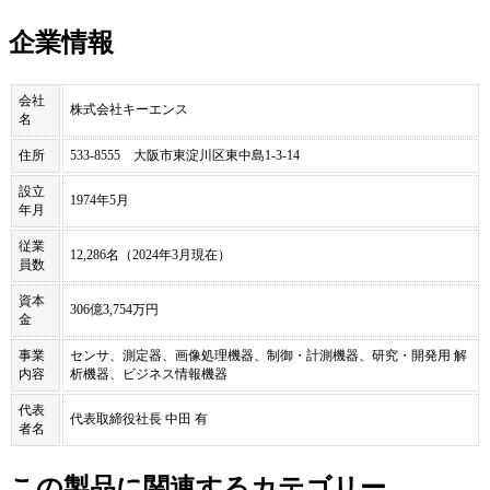
企業情報
会社
株式会社キーエンス
名
住所
533-8555 大阪市東淀川区東中島1-3-14
設立
1974年5月
年月
従業
12,286名（2024年3月現在）
員数
資本
306億3,754万円
金
事業
センサ、測定器、画像処理機器、制御・計測機器、研究・開発用 解
内容
析機器、ビジネス情報機器
代表
代表取締役社長 中田 有
者名
この製品に関連するカテゴリー