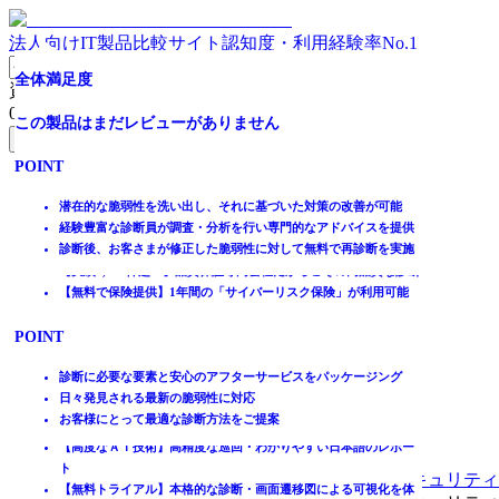
法人向けIT製品比較サイト
認知度・利用経験率No.1
攻撃者視点で先回りのセキュリティ対策を
最短で2日診断可能
実績豊富！高品質で低価格
【10分で診断開始】誰でも簡単にプロさながらの脆弱性診
サーバの脆弱性を発見する
【実績豊富】Web・ネットワーク・AI・クラウド対応
脆弱性診断を丸ごとお任せ！再診断まで安心サポート
全体満足度
資料請求リスト
断を
0
件
全体満足度
全体満足度
全体満足度
全体満足度
全体満足度
全体満足度
この製品はまだレビューがありません
無料資料請求フォームへ
全体満足度
☆☆☆☆☆
☆☆☆☆☆
☆☆☆☆☆
☆☆☆☆☆
この製品はまだレビューがありません
この製品はまだレビューがありません
POINT
ホーム
★★★★★
★★★★★
★★★★★
☆☆☆☆☆
★★★★★
製品を探す
潜在的な脆弱性を洗い出し、それに基づいた対策の改善が可能
POINT
POINT
4.0
4.2
4.0
★★★★★
4.0
ランキングから探す
経験豊富な診断員が調査・分析を行い専門的なアドバイスを提供
5.0
記事を読む
診断後、お客さまが修正した脆弱性に対して無料で再診断を実施
経験豊富な専門家による信頼の診断
【初めてでも安心】診断範囲の選定から結果のご報告までお任せ
柔軟で効率的なサービス提供
【実績1,000件超！】品質保証専門会社だからこその高品質な診断
はじめての方へ
7
5
2
1
件
件
件
件
分かりやすい報告書と具体的な対策
【無料で保険提供】1年間の「サイバーリスク保険」が利用可能
掲載について
ITトレンドへの掲載
1
件
POINT
POINT
POINT
POINT
イベントでリード獲得
POINT
動画で学ぶ
【専門知識は不要！】URLを登録し最短3ステップで診断開始
セキュリティ診断ランキング 2021年 1位 ※ITトレンド資料請求数
経産省「情報セキュリティサービス基準」登録
診断に必要な要素と安心のアフターサービスをパッケージング
【シンプルで直感的】使いやすいインターフェイスで操作も楽々
最短2日！ニーズに合わせて選べる4 + EXプラン
認定脆弱性診断士の資格を保持する技術チームによる診断対応
日々発見される最新の脆弱性に対応
【学習コストゼロ】非エンジニアの方でもOK！定評ある使いやす
IT製品比較TOP
【継続的診断が可能】明確なレポートと予約機能で継続的な診断
国内に配した東西連携SOCにてグローバル対応可能
★期間限定★初回診断後の再診断が１回無料
お客様にとって最適な診断方法をご提案
さ
その他のセキュリティ
を
【高度なＡＩ技術】高精度な巡回・わかりやすい日本語のレポー
セキュリティ診断サービス
ト
株式会社セキュアスカイ・テクノロジーのセキュリティ
【無料トライアル】本格的な診断・画面遷移図による可視化を体