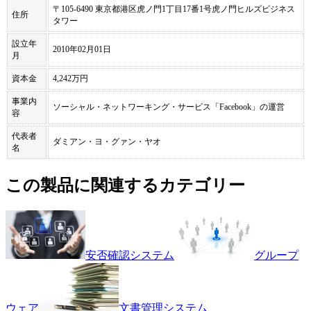
〒105-6490 東京都港区虎ノ門1丁目17番1号虎ノ門ヒルズビジネス
住所
タワー
設立年
2010年02月01日
月
資本金
4,242万円
事業内
ソーシャル・ネットワーキング・サービス「Facebook」の運営
容
代表者
ダミアン・ヨ・グァン・ヤオ
名
この製品に関連するカテゴリー
安否確認システム
グループ
ウェア
文書管理システム