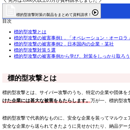
＼ 先月は3,000人以上の方が資料請求しました ／
標的型攻撃対策の製品をまとめて資料請求！
目次
標的型攻撃とは
標的型攻撃の被害事例1．「オペレーション・オーロラ
標的型攻撃の被害事例2．日本国内の企業・某社
標的型攻撃対策５選
標的型攻撃の被害事例から学び、対策をしっかり取ろう
標的型攻撃とは
標的型攻撃とは、サイバー攻撃のうち、特定の企業や団体を
けた企業には甚大な被害をもたらします。
万が一、標的型攻
標的型攻撃で代表的なものに、安全な企業を装ってマルウェ
安全な企業から送られてきたように見せかけたり、納品デー