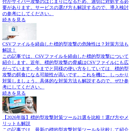
付がサイバー攻撃のはじまりになるため、適切に対処する必
要があります。サービスの選び方も解説するので、導入検討
の参考にしてください。
続きを見る
CSVファイルを経由した標的型攻撃の危険性は？対策方法も
解説！
この記事では、CSVファイルを経由した標的型攻撃について
紹介します。近年、標的型攻撃の脅威はCSVファイルにも広
がっています。今までと同様の使い方をしていては、標的型
攻撃の餌食になる可能性が高いです。これを機に、しっかり
対策しましょう。具体的な対策方法も解説するので、ぜひ参
考にしてください。
続きを見る
【2026年版】標的型攻撃対策ツール21選を比較！選び方やメ
リットも解説
この記事では、最新の標的型攻撃対策ツールを比較して紹介