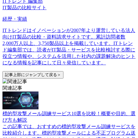
ITトレンド 編集部
IT製品の比較サイト
経歴・実績
ITトレンドはイノベーションが2007年より運営している法人
向けIT製品の比較・資料請求サイトです。累計訪問者数
2,000万人以上、3,750製品以上を掲載しています。ITトレン
ド編集部では、読者がIT製品・サービスを比較検討する際に
役立つ情報や、システムを活用した社内の課題解決のヒント
になる情報を記事にして日々発信しています。
記事上部にジャンプして戻る＞
関連記事
標的型攻撃メール訓練サービス10選を比較！概要や目的、選
び方も解説
この記事では、おすすめの標的型攻撃メール訓練サービスを
比較紹介します。標的型攻撃メールによる不正プログラム送