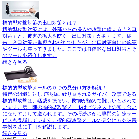
標的型攻撃対策の出口対策とは？
標的型攻撃対策には、外部からの侵入や攻撃に備える「入口
対策」と、被害の拡大を防ぐ「出口対策」があります。従
来、入口対策が重視されがちでしたが、出口対策向けの施策
やツールも整ってきました。ここでは具体的な出口対策とそ
のツールを紹介します。
続きを見る
標的的型攻撃メールの５つの見分け方を解説！
特定の組織に対して執拗に繰り返されるサイバー攻撃である
標的型攻撃は、猛威を振るい、防御が極めて難しいとされて
います。第一陣の標的型攻撃メールはビジネス上の知り合い
になりすまして送られます。その巧妙さから専門の訓練サー
ビスも登場しています。標的型攻撃メールの見分け方や被害
事例を基に手口を解説します。
続きを見る