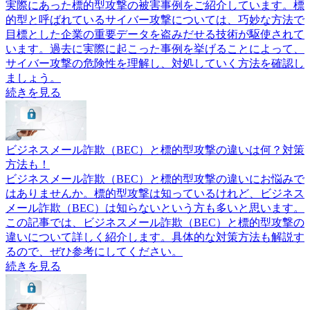
実際にあった標的型攻撃の被害事例をご紹介しています。標
的型と呼ばれているサイバー攻撃については、巧妙な方法で
目標とした企業の重要データを盗みだせる技術が駆使されて
います。過去に実際に起こった事例を挙げることによって、
サイバー攻撃の危険性を理解し、対処していく方法を確認し
ましょう。
続きを見る
ビジネスメール詐欺（BEC）と標的型攻撃の違いは何？対策
方法も！
ビジネスメール詐欺（BEC）と標的型攻撃の違いにお悩みで
はありませんか。標的型攻撃は知っているけれど、ビジネス
メール詐欺（BEC）は知らないという方も多いと思います。
この記事では、ビジネスメール詐欺（BEC）と標的型攻撃の
違いについて詳しく紹介します。具体的な対策方法も解説す
るので、ぜひ参考にしてください。
続きを見る