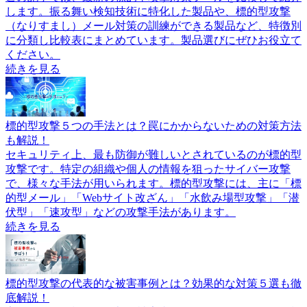
します。振る舞い検知技術に特化した製品や、標的型攻撃
（なりすまし）メール対策の訓練ができる製品など、特徴別
に分類し比較表にまとめています。製品選びにぜひお役立て
ください。
続きを見る
標的型攻撃５つの手法とは？罠にかからないための対策方法
も解説！
セキュリティ上、最も防御が難しいとされているのが標的型
攻撃です。特定の組織や個人の情報を狙ったサイバー攻撃
で、様々な手法が用いられます。標的型攻撃には、主に「標
的型メール」「Webサイト改ざん」「水飲み場型攻撃」「潜
伏型」「速攻型」などの攻撃手法があります。
続きを見る
標的型攻撃の代表的な被害事例とは？効果的な対策５選も徹
底解説！