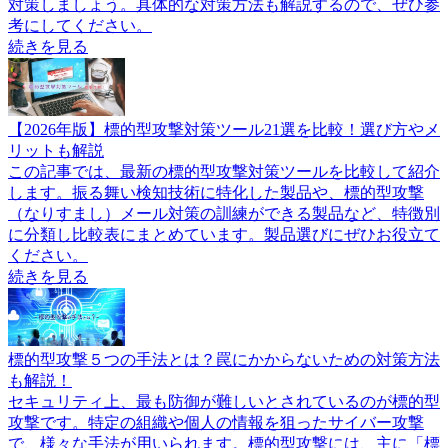
対策しましょう。具体的な対策方法も解説するので、ぜひ参
考にしてください。
続きを見る
【2026年版】標的型攻撃対策ツール21選を比較！選び方やメ
リットも解説
この記事では、最新の標的型攻撃対策ツールを比較して紹介
します。振る舞い検知技術に特化した製品や、標的型攻撃
（なりすまし）メール対策の訓練ができる製品など、特徴別
に分類し比較表にまとめています。製品選びにぜひお役立て
ください。
続きを見る
標的型攻撃５つの手法とは？罠にかからないための対策方法
も解説！
セキュリティ上、最も防御が難しいとされているのが標的型
攻撃です。特定の組織や個人の情報を狙ったサイバー攻撃
で、様々な手法が用いられます。標的型攻撃には、主に「標