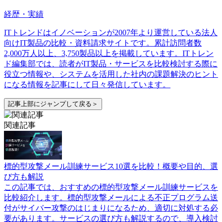
経歴・実績
ITトレンドはイノベーションが2007年より運営している法人
向けIT製品の比較・資料請求サイトです。累計訪問者数
2,000万人以上、3,750製品以上を掲載しています。ITトレン
ド編集部では、読者がIT製品・サービスを比較検討する際に
役立つ情報や、システムを活用した社内の課題解決のヒント
になる情報を記事にして日々発信しています。
記事上部にジャンプして戻る＞
関連記事
標的型攻撃メール訓練サービス10選を比較！概要や目的、選
び方も解説
この記事では、おすすめの標的型攻撃メール訓練サービスを
比較紹介します。標的型攻撃メールによる不正プログラム送
付がサイバー攻撃のはじまりになるため、適切に対処する必
要があります。サービスの選び方も解説するので、導入検討