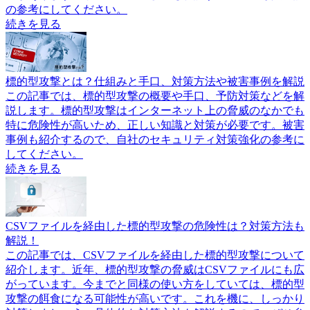
の参考にしてください。
続きを見る
標的型攻撃とは？仕組みと手口、対策方法や被害事例を解説
この記事では、標的型攻撃の概要や手口、予防対策などを解
説します。標的型攻撃はインターネット上の脅威のなかでも
特に危険性が高いため、正しい知識と対策が必要です。被害
事例も紹介するので、自社のセキュリティ対策強化の参考に
してください。
続きを見る
CSVファイルを経由した標的型攻撃の危険性は？対策方法も
解説！
この記事では、CSVファイルを経由した標的型攻撃について
紹介します。近年、標的型攻撃の脅威はCSVファイルにも広
がっています。今までと同様の使い方をしていては、標的型
攻撃の餌食になる可能性が高いです。これを機に、しっかり