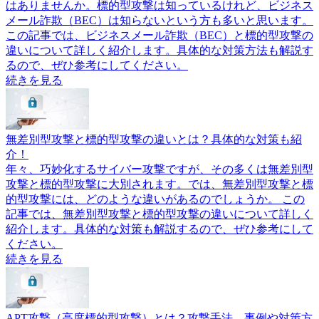
はありませんか。標的型攻撃は知っているけれど、ビジネス
メール詐欺（BEC）は知らないという方も多いと思います。
この記事では、ビジネスメール詐欺（BEC）と標的型攻撃の
違いについて詳しく紹介します。具体的な対策方法も解説す
るので、ぜひ参考にしてください。
続きを見る
無差別型攻撃と標的型攻撃の違いとは？具体的な対策も紹
介！
年々、巧妙化するサイバー攻撃ですが、その多くは無差別型
攻撃と標的型攻撃に大別されます。では、無差別型攻撃と標
的型攻撃には、どのような違いがあるのでしょうか。 この
記事では、無差別型攻撃と標的型攻撃の違いについて詳しく
紹介します。具体的な対策も解説するので、ぜひ参考にして
ください。
続きを見る
APT攻撃（高度標的型攻撃）とは？攻撃手法、事例や対策方