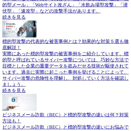
的型メール」「Webサイト改ざん」「水飲み場型攻撃」「潜
伏型」「速攻型」などの攻撃手法があります。
続きを見る
標的型攻撃の代表的な被害事例とは？効果的な対策５選も徹
底解説！
実際にあった標的型攻撃の被害事例をご紹介しています。標
的型と呼ばれているサイバー攻撃については、巧妙な方法で
目標とした企業の重要データを盗みだせる技術が駆使されて
います。過去に実際に起こった事例を挙げることによって、
サイバー攻撃の危険性を理解し、対処していく方法を確認し
ましょう。
続きを見る
ビジネスメール詐欺（BEC）と標的型攻撃の違いは何？対策
方法も！
ビジネスメール詐欺（BEC）と標的型攻撃の違いにお悩みで