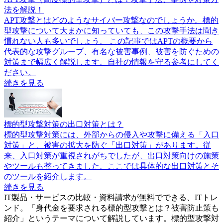
法を解説！
APT攻撃とはどのようなサイバー攻撃なのでしょうか。標的
型攻撃について大まかに知っていても、この攻撃手法は聞き
慣れない人も多いでしょう。 この記事ではAPTの概要から
代表的な攻撃グループ、有名な被害事例、被害を防ぐための
対策まで幅広く解説します。自社の情報を守る参考にしてく
ださい。
続きを見る
標的型攻撃対策の出口対策とは？
標的型攻撃対策には、外部からの侵入や攻撃に備える「入口
対策」と、被害の拡大を防ぐ「出口対策」があります。従
来、入口対策が重視されがちでしたが、出口対策向けの施策
やツールも整ってきました。ここでは具体的な出口対策とそ
のツールを紹介します。
続きを見る
IT製品・サービスの比較・資料請求が無料でできる、ITトレ
ンド。「
身代金を要求される標的型攻撃とは？被害防止策も
紹介
」というテーマについて解説しています。
標的型攻撃対