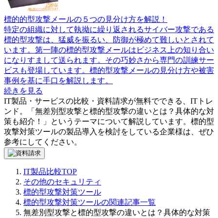
標的的型攻撃メールの５つの見分け方を解説！
特定の組織に対して執拗に繰り返されるサイバー攻撃である
標的型攻撃は、猛威を振るい、防御が極めて難しいとされて
います。第一陣の標的型攻撃メールはビジネス上の知り合い
になりすまして送られます。その巧妙さから専門の訓練サー
ビスも登場しています。標的型攻撃メールの見分け方や被害
事例を基に手口を解説します。
続きを見る
IT製品・サービスの比較・資料請求が無料でできる、ITトレ
ンド。「
無差別型攻撃と標的型攻撃の違いとは？具体的な対
策も紹介！
」というテーマについて解説しています。
標的型
攻撃対策ツール
の製品導入を検討をしている企業様は、ぜひ
参考にしてください。
IT製品比較TOP
その他のセキュリティ
標的型攻撃対策ツール
標的型攻撃対策ツールの関連記事一覧
無差別型攻撃と標的型攻撃の違いとは？具体的な対策