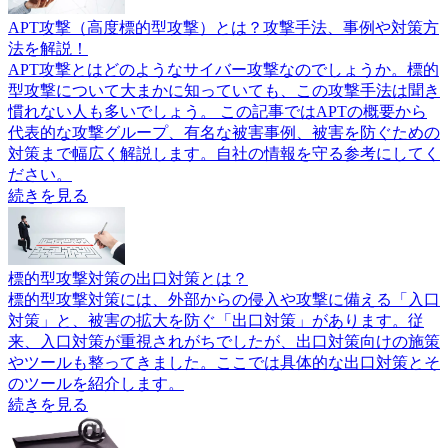
APT攻撃（高度標的型攻撃）とは？攻撃手法、事例や対策方
法を解説！
APT攻撃とはどのようなサイバー攻撃なのでしょうか。標的
型攻撃について大まかに知っていても、この攻撃手法は聞き
慣れない人も多いでしょう。 この記事ではAPTの概要から
代表的な攻撃グループ、有名な被害事例、被害を防ぐための
対策まで幅広く解説します。自社の情報を守る参考にしてく
ださい。
続きを見る
標的型攻撃対策の出口対策とは？
標的型攻撃対策には、外部からの侵入や攻撃に備える「入口
対策」と、被害の拡大を防ぐ「出口対策」があります。従
来、入口対策が重視されがちでしたが、出口対策向けの施策
やツールも整ってきました。ここでは具体的な出口対策とそ
のツールを紹介します。
続きを見る