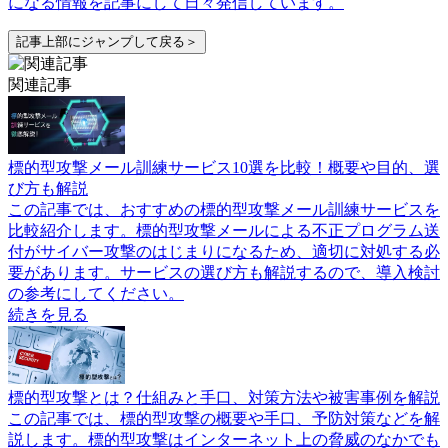
になる情報を記事にして日々発信しています。
記事上部にジャンプして戻る＞
関連記事
標的型攻撃メール訓練サービス10選を比較！概要や目的、選
び方も解説
この記事では、おすすめの標的型攻撃メール訓練サービスを
比較紹介します。標的型攻撃メールによる不正プログラム送
付がサイバー攻撃のはじまりになるため、適切に対処する必
要があります。サービスの選び方も解説するので、導入検討
の参考にしてください。
続きを見る
標的型攻撃とは？仕組みと手口、対策方法や被害事例を解説
この記事では、標的型攻撃の概要や手口、予防対策などを解
説します。標的型攻撃はインターネット上の脅威のなかでも