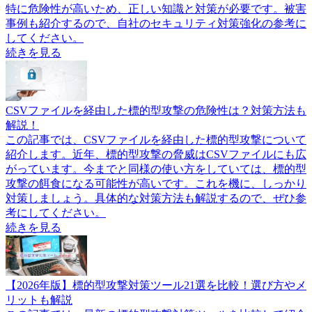
特に危険性が高いため、正しい知識と対策が必要です。被害
事例も紹介するので、自社のセキュリティ対策強化の参考に
してください。
続きを見る
CSVファイルを経由した標的型攻撃の危険性は？対策方法も
解説！
この記事では、CSVファイルを経由した標的型攻撃について
紹介します。近年、標的型攻撃の脅威はCSVファイルにも広
がっています。今までと同様の使い方をしていては、標的型
攻撃の餌食になる可能性が高いです。これを機に、しっかり
対策しましょう。具体的な対策方法も解説するので、ぜひ参
考にしてください。
続きを見る
【2026年版】標的型攻撃対策ツール21選を比較！選び方やメ
リットも解説