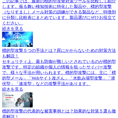
この記事では、最新の標的型攻撃対策ツールを比較して紹介
します。振る舞い検知技術に特化した製品や、標的型攻撃
（なりすまし）メール対策の訓練ができる製品など、特徴別
に分類し比較表にまとめています。製品選びにぜひお役立て
ください。
続きを見る
標的型攻撃５つの手法とは？罠にかからないための対策方法
も解説！
セキュリティ上、最も防御が難しいとされているのが標的型
攻撃です。特定の組織や個人の情報を狙ったサイバー攻撃
で、様々な手法が用いられます。標的型攻撃には、主に「標
的型メール」「Webサイト改ざん」「水飲み場型攻撃」「潜
伏型」「速攻型」などの攻撃手法があります。
続きを見る
標的型攻撃の代表的な被害事例とは？効果的な対策５選も徹
底解説！