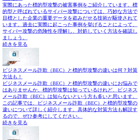
実際にあった標的型攻撃の被害事例をご紹介しています。標
的型と呼ばれているサイバー攻撃については、巧妙な方法で
目標とした企業の重要データを盗みだせる技術が駆使されて
います。過去に実際に起こった事例を挙げることによって、
サイバー攻撃の危険性を理解し、対処していく方法を確認し
ましょう。
続きを見る
ビジネスメール詐欺（BEC）と標的型攻撃の違いは何？対策
方法も！
ビジネスメール詐欺（BEC）と標的型攻撃の違いにお悩みで
はありませんか。標的型攻撃は知っているけれど、ビジネス
メール詐欺（BEC）は知らないという方も多いと思います。
この記事では、ビジネスメール詐欺（BEC）と標的型攻撃の
違いについて詳しく紹介します。具体的な対策方法も解説す
るので、ぜひ参考にしてください。
続きを見る