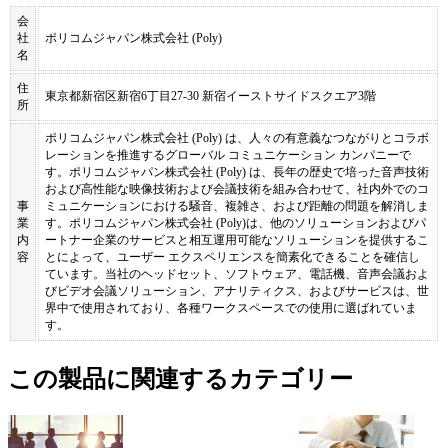
会
社
ポリコムジャパン株式会社 (Poly)
名
住
東京都新宿区新宿6丁目27-30 新宿イーストサイドスクエア3階
所
ポリコムジャパン株式会社 (Poly) は、人々の有意義なつながりとコラボ
レーションを推進するグローバル コミュニケーション カンパニーで
す。ポリコムジャパン株式会社 (Poly) は、長年の歴史で培った音声技術
および高性能な映像技術および会議技術を組み合わせて、社内外でのコ
事
ミュニケーションにおける騒音、複雑さ、および距離の問題を解消しま
業
す。ポリコムジャパン株式会社 (Poly)は、他のソリューションおよびパ
内
ートナー企業のサービスと相互運用可能なソリューションを提供するこ
容
とによって、ユーザー エクスペリエンスを簡素化できることを確信し
ています。当社のヘッドセット、ソフトウェア、電話機、音声会議およ
びビデオ会議ソリューション、アナリティクス、およびサービスは、世
界中で使用されており、各種ワークスペースでの使用に選ばれていま
す。
この製品に関連するカテゴリー