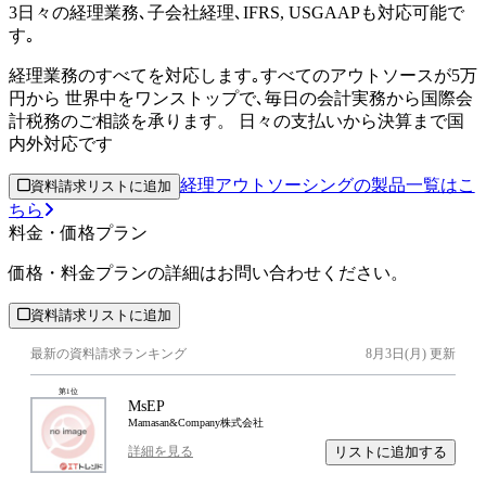
3
日々の経理業務､子会社経理､IFRS, USGAAPも対応可能で
す｡
経理業務のすべてを対応します｡すべてのアウトソースが5万
円から 世界中をワンストップで､毎日の会計実務から国際会
計税務のご相談を承ります。 日々の支払いから決算まで国
内外対応です
経理アウトソーシングの製品一覧はこ
資料請求リストに追加
ちら
料金・価格プラン
価格・料金プランの詳細はお問い合わせください。
資料請求リストに追加
最新の資料請求ランキング
8月3日(月)
更新
第
1
位
MsEP
Mamasan&Company株式会社
リストに追加する
詳細を見る