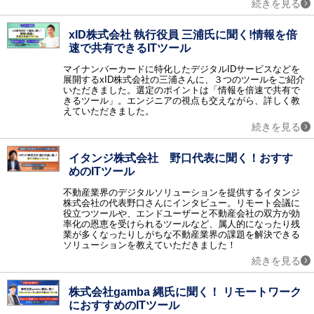
続きを見る
情報共有
グループウェア / ナレッジマネジメント / 文書管理 / エンタープライズサーチ / 社内SNS・ビジネスチャット / ファイル転送 / FAQシステム / レポーティングツール / ペーパーレス会議 / コラボレーションツール / 契約書管理システム / マニュアル作成ツール / 議事録作成ツール / 音声認識ソフト / 会議効率化ツール / 社内ポータル / 文字起こしツール / カレンダーツール / 社内掲示板 / 位置情報管理システム
xID株式会社 執行役員 三浦氏に聞く!情報を倍
ビジネスプロセス
速で共有できるITツール
ワークフロー / BPM / RPAツール / タスク管理ツール / 業務可視化ツール / 会議室予約システム / XR（AR・VR・MR）システム / バーチャルオフィスツール / 施工管理サービス / インバウンド支援 / M&A・事業承継コンサル / 歯科クリニック支援サービス / IT点呼システム / 貿易管理システム / 内部監査 / PRM
マイナンバーカードに特化したデジタルIDサービスなどを
営業支援
展開するxID株式会社の三浦さんに、３つのツールをご紹介
SFA / オンライン商談システム / セールスイネーブルメントツール
いただきました。選定のポイントは「情報を倍速で共有で
きるツール」。エンジニアの視点も交えながら、詳しく教
顧客管理
えていただきました。
CRM / 名刺管理 / 与信管理 / コールセンターシステム / 電子カルテ / 会員管理・ポイント管理 / VOC（顧客の声） / キャンペーンマネジメント / 電子カルテ 大病院 / 電子カルテ 中小病院 / 電子カルテ 有床クリニック / 電子カルテ 無床クリニック / 電子カルテ 在宅 / IVR / カスタマーサクセスツール / 日程調整ツール / 店舗アプリ作成ツール / ホテル・宿泊施設向けシステム（PMS） / ボイスボット / 介護ソフト / LINE予約 / 民泊運営支援サービス
続きを見る
メール・FAX・SMS
メール配信システム / メールセキュリティ / スパム対策 / メールアーカイブ / FAX配信 / メール共有 / メール誤送信対策 / メール暗号化 / クラウドメール / SMS送信サービス / メールリレーサービス / CPaaS
イタンジ株式会社 野口代表に聞く！おすす
マーケティング
めのITツール
レコメンドエンジン / マーケティングオートメーションツール / コンテンツマーケティング / Web接客ツール / サイト離脱防止（ポップアップ）ツール / メールマーケティングシステム / SEOツール / SNS管理ツール / ABテストツール / フォーム作成ツール / 広告運用ツール / ヒートマップツール / CDP（カスタマーデータプラットフォーム） / MEOツール / アプリ解析ツール / プッシュ通知サービス / LINEマーケティングツール / ランディングページ作成ツール（LP作成ツール） / MEO対策サービス / マーケティングツール / LLMO対策サービス
不動産業界のデジタルソリューションを提供するイタンジ
データ蓄積・分析
株式会社の代表野口さんにインタビュー。リモート会議に
役立つツールや、エンドユーザーと不動産会社の双方が効
BIツール / テキストマイニング / DWH / データマイニング / ETL / 商圏分析・エリアマーケティング / ソーシャル分析 / BIツール クラウド / BIツール導入・活用支援 / DMP / SaaS管理システム / 機械学習（マシンラーニング） / 企業データベース / 予測分析ツール / Webサイト翻訳ツール / 脱炭素支援サービス / 広告効果測定
率化の恩恵を受けられるツールなど、属人的になったり残
WEB
業が多くなったりしがちな不動産業界の課題を解決できる
ソリューションを教えていただきました！
CMS / アクセス解析 / ECサイト構築 / 動画配信システム / オンライン決済システム / 予約システム / EC管理ソフト / ショッピングカート / チャット接客ツール / チャットボット / Webコンサルティング / ノーコード・ローコード開発 / イベント管理システム / ネットショップ管理システム / サイト内検索ツール / Webデザインツール / EFOツール
続きを見る
通信インフラ
VPN / IP電話 / CDN / マルチホーミング / WAN / PBX / WAN高速化 / VPN 海外・国際 / 法人携帯 / 法人向けポケットWifi
株式会社gamba 縄氏に聞く！ リモートワーク
ハードウェアインフラ
におすすめのITツール
ストレージ / サーバ / シンクライアント / KVMスイッチ / UPS / PDU