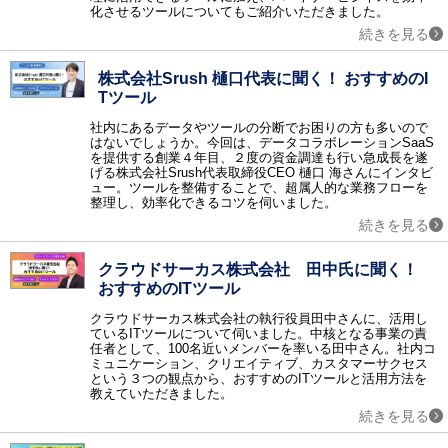
ネットワーク監視 / サーバ運用監視 / ログ監視 / トラフィック監視 / MSPサービス（運用監視代行）
化させるツールについてもご紹介いただきました。
続きを見る
認証
生体認証 / 電子認証 / シングルサインオン / ワンタイムパスワード / ID管理 / 電子署名 / 時刻認証 / 特権ID管理 / PKI認証 / 電話認証・SMS認証 / 多要素認証（MFA）ツール / CIAM / ISO認証 / ISMS認証機関 / IDaaS
株式会社Srush 樋口代表に聞く！ おすすめのI
アウトソーシング
Tツール
経理アウトソーシング / 社宅代行 / オフィス移転 / オフィスデザイン・レイアウト / レンタルユニフォーム / キッティングサービス / 文書保管 / 給与アウトソーシング / 年末調整アウトソーシング / 営業代行（セールスアウトソーシング） / スキャニングサービス・スキャン代行 / オンラインアシスタント（秘書）・業務代行サービス / 通販（EC）コンサルティング・代行 / DX支援・コンサルティング・アウトソーシング / ITアウトソーシングサービス / 法人向け決済代行・請求代行サービス / 福利厚生サービス / SNS運用代行サービス / 記事作成代行サービス / 顧問紹介サービス / マーケティングオートメーションツール導入・運用代行（MAツール導入・運用代行） / 会計ソフト導入・運用代行 / 電話代行（コールセンターアウトソーシング） / ショート動画マーケティング / ダイレクトリクルーティング代行 / 法人向け労働保険申請代行 / 法人向け社会保険申請代行 / ECサイト制作代行
研修
社内にあるデータやツールの分断でお困りの方も多いので
はないでしょうか。今回は、データコラボレーションSaaS
研修 / 新入社員向け研修 / 営業力強化研修 / コミュニケーション研修 / 管理職向け研修 / ビジネスマナー研修 / リーダーシップ研修 / マネジメント研修 / グローバル（語学）研修 / セキュリティ研修 / コンプライアンス研修 / AI研修
を提供する創業４年目、２度の資金調達も行い急成長を遂
げる株式会社Srush代表取締役CEO 樋口 海さんにインタビ
金融サービス
ュー。ツールを整備することで、超属人的な業務フローを
ファクタリング
整理し、効率化できるコツを伺いました。
採用支援
続きを見る
適性検査 / 採用コンサルティング / 採用アウトソーシング / 新卒紹介 / 採用イベント
IT導入補助金
クラウドサーカス株式会社 田中氏に聞く！
【補助金対象】人事給与・勤怠管理 / 【補助金対象】仕入販売・在庫管理 / 【補助金対象】会計・原価管理 / 【補助金対象】ERP（基幹統合） / 【補助金対象】顧客管理・案件管理 / 【補助金対象】ワークフロー（承認申請） / 【補助金対象】グループウェア・情報共有 / 【補助金対象】POS・店舗管理 / 【補助金対象】電子カルテ / 【補助金対象】介護福祉業向けシステム / 【補助金対象】製造業向けシステム / 【補助金対象】経費精算システム / 【補助金対象】名刺管理 / 【補助金対象】財務会計・管理会計 / 【補助金対象】原価・予算管理 / 【補助金対象】文書管理（帳票/契約書/その他） / 法人向け助成金申請代行
おすすめのITツール
その他
クラウドサーカス株式会社の執行役員田中さんに、活用し
スマートデバイス連携システム / GoogleApps導入支援 / 安否確認システム / アンケートシステム / 文書電子化 / 物品管理 / 化学物質管理システム / 運行管理システム / 受付システム / グループウェア導入支援 / リモートコントロール（遠隔操作） / デジタルサイネージ / 分散処理（HPCクラスタ） / 知的財産管理 / デジタル著作権管理（DRM） / e文書ソリューション / 保育園・幼稚園システム / セキュリティ特集 / 賃貸管理ソフト / ホームページ制作 / コラム / テレワーク特集 / テレワーク特集_ネオキャリア / アノテーション / ワークブース / 動作解析ソリューション / ビジネスマッチングサービス / 内部統制ツール
ているITツールについて伺いました。中核となる事業の責
任者として、100名近いメンバーを率いる田中さん。社内コ
調査レポート
ミュニケーション、クリエイティブ、カスタマーサクセス
調査レポート
という３つの観点から、おすすめのITツールと活用方法を
教えていただきました。
続きを見る