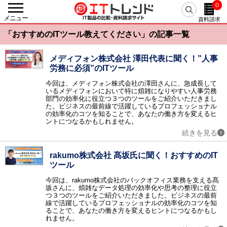
0
戻る
メニュー
資料請求
カテゴリーから探す
「おすすめのITツール教えてください」の記事一覧
人事・労務
人事システム / eラーニング / 勤怠管理・就業管理 / 【旧】人事評価システム / 給与明細電子化 / 経費精算システム / 給与計算システム / タレントマネジメント / シフト管理・人員計画（WFM） / 人事評価システム / 採用管理・選考管理システム / 健康管理システム / マイナンバー管理システム / 経費精算システム クラウド / 労務管理システム / eラーニングコンテンツ作成・提供 / 従業員満足度調査（ES調査） / 給与前払いサービス / Web面接・オンライン面接 / 離職防止・定着率向上ツール / 年末調整支援システム / 目標管理システム / 人事コンサルティング / メンタルヘルス・ストレスチェック / 1on1ツール / 採用サイト作成ツール / リファレンスチェックサービス / 反社チェックツール / リファラル採用ツール / 出張管理システム(BTM) / スキル管理システム / フリーランス管理システム / 組織診断サービス / CLM（契約ライフサイクルマネジメント） / 中途採用支援サービス / 新卒採用支援サービス / デジタル給与ソリューション
メディフォン株式会社 澤田代表に聞く！”人事
労務に必須”のITツール
基幹統合
ERP / SCM / EAI / ERP クラウド / 美容クリニック支援サービス / アパレル業支援システム
今回は、メディフォン株式会社の澤田さんに、急成長して
いるメディフォンにおいて特に煩雑になりやすい人事労務
会計
部門の効率化に役立つ３つのツールをご紹介いただきまし
会計ソフト / 固定資産管理 / IT資産管理 / 債務管理・債権管理 / 予算管理 / 会計ソフト クラウド / 請求書受取サービス / 経営管理システム / 連結会計システム / リース資産管理システム / 電子マネー送金代行 / 振込代行サービス
た。ビジネスの最前線で活躍しているプロフェッショナル
の効率化のコツを知ることで、あなたの働き方を変えるヒ
AIサービス
ントにつなるかもしれません。
AI-OCR / AI翻訳（自動翻訳）ツール / AIコンサルティング / AI契約書レビューサービス / AIライティングサービス / 生成AI開発サービス / 生成AI導入サービス / 医療向け生成AIサービス / AI開発サービス / AI導入サービス / 医療向けAIサービス / AIエージェント / AI電話自動応答サービス / 経理AIエージェント / 専用AI構築プラットフォーム
続きを見る
販売
販売管理 / POSシステム / 電子帳票システム / 帳票電子化 / 見積管理 / 店舗管理 / Web請求書・クラウド請求書 / 販売管理 クラウド / 販売管理 パッケージ / 販売管理 製造業 / 販売管理 医薬品 / 販売管理 商社・卸売 / 帳票クラウドサービス / サブスクリプション管理システム / 越境EC
rakumo株式会社 髙坂氏に聞く！おすすめのIT
生産
ツール
生産管理 / PLM / プロジェクト管理 / 原価管理 / 図面管理（EDM） / PDM / 部品管理（BOM） / 工程管理 / 工事管理 / 温湿度管理システム / CO2排出量管理システム / 商品情報管理システム（PIM） / BOM/BOP生成・変換エンジン
今回は、rakumo株式会社のバックオフィス業務を支える髙
在庫・購買
坂さんに、煩雑なデータ処理の効率化や思考の整理に役立
つ３つのツールをご紹介いただきました。ビジネスの最前
EDI / 在庫管理 / 需要予測 / 購買管理 / 受発注システム / 電子契約システム / 見積査定システム / 病院在庫管理システム（SPD）
線で活躍しているプロフェッショナルの効率化のコツを知
物流・倉庫
ることで、あなたの働き方を変えるヒントにつなるかもし
れません。
物流管理 / 倉庫管理（WMS） / 配送管理システム / ピッキングシステム / 物流代行 / バース管理システム / 送り状発行システム