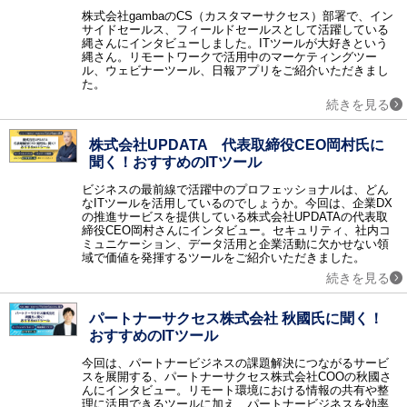
株式会社gambaのCS（カスタマーサクセス）部署で、イン
ネットワークインフラ
サイドセールス、フィールドセールスとして活躍している
CTI / ロードバランサ / 電話会議 / リモートアクセス / ネットワーク機器 / テレビ会議 / Web会議 / 無線LAN構築 / アプリケーションデリバリコントローラ / ウェビナー・Webセミナーツール / 法人PC
縄さんにインタビューしました。ITツールが大好きという
縄さん。リモートワークで活用中のマーケティングツー
ネットワークセキュリティ
ル、ウェビナーツール、日報アプリをご紹介いただきまし
ファイアウォール / WAF / 不正侵入検知・防御システム（IDS・IPS） / ネットワーク暗号化 / DDoS対策 / 検疫ネットワーク / サイバー攻撃対策 / アクセスコントロール / Web改ざん検知 / EDR / ゼロトラスト・セキュリティ / クラウドセキュリティ / CASB / 情報漏洩対策サービス / 第三者保守 (EOSL保守) / ASM
た。
続きを見る
その他のセキュリティ
ウィルス対策 / セキュリティ診断 / 暗号化 / フィルタリングソフト / 入退室管理 / セキュリティシステム / 印刷セキュリティ / DLP / UTM（統合脅威管理） / コピー防止 / 標的型攻撃対策 / ハードディスク暗号化 / USBメモリ暗号化 / ファイル暗号化 / マイナンバーセキュリティ / 防犯カメラ・監視カメラ / 風評被害対策サービス / データレスクライアント
株式会社UPDATA 代表取締役CEO岡村氏に
データセンター
聞く！おすすめのITツール
データセンターソリューション / ホスティング / ハウジング
データ管理
ビジネスの最前線で活躍中のプロフェッショナルは、どん
なITツールを活用しているのでしょうか。今回は、企業DX
データベース / BCP（事業継続計画）対策ソリューション / データバックアップ / データ軽量化・データ最適化 / クラスタリング / データレプリケーション / データベースセキュリティ / PCバックアップソフト / データ消去ソフト / 不動産業務支援システム
の推進サービスを提供している株式会社UPDATAの代表取
運用管理
締役CEO岡村さんにインタビュー。セキュリティ、社内コ
ミュニケーション、データ活用と企業活動に欠かせない領
統合運用管理 / ログ管理 / サービスデスク / MDM（モバイル端末管理） / フォレンジック / コンフィグ管理 / LCMサービス / ジョブ管理 / クライアントPC管理 / APMツール / 飲食業支援システム / ヘルプデスクサービス / PSI管理
域で価値を発揮するツールをご紹介いただきました。
設計開発
続きを見る
開発ツール / CAD / オフショア開発 / 超高速開発 / 3D CADソフト / 統合開発環境（IDE） / スマホアプリ開発ツール / CAEソフト / CI/CDツール / バージョン管理システム / 設備保全管理システム（CMMS） / 受託開発 / 図面比較システム
仮想化
パートナーサクセス株式会社 秋國氏に聞く！
サーバ仮想化 / ストレージ仮想化 / デスクトップ仮想化 / アプリケーション仮想化 / ネットワーク仮想化
おすすめのITツール
クラウド
今回は、パートナービジネスの課題解決につながるサービ
クラウド構築 / オンラインストレージ / IaaS / PaaS / クラウドサーバー / iPaaS
スを展開する、パートナーサクセス株式会社COOの秋國さ
んにインタビュー。リモート環境における情報の共有や整
監視
理に活用できるツールに加え、パートナービジネスを効率