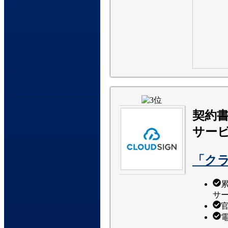
契約
サー
「ク
サ