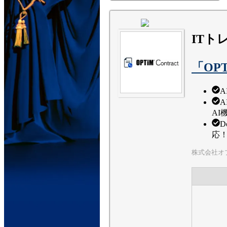
ITト
「OPT
AI
D
応
株式会社オ