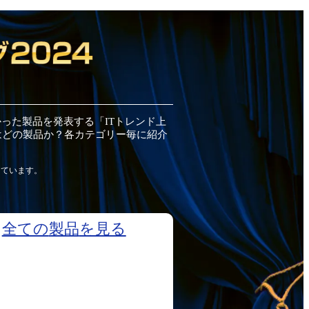
かった
製品
を発表する「ITトレンド
上
はどの
製品
か？各カテゴリー毎に紹介
しています。
全ての
製品
を見る