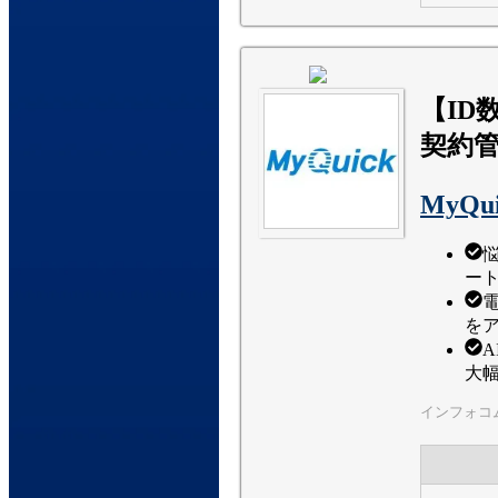
【ID
契約
MyQui
ー
を
大
インフォコ