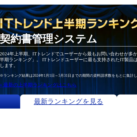
契約書管理システム
2024
年
上半期
、ITトレンドでユーザーから最もお問い合わせが多
半期
ランキング」。 ITトレンドユーザーに最も支持されたIT
製品
します。
※ランキング結果は
2024
年1月1日～
5月31日
までの期間の資料請求数をもとに集計
» 最新の
上半期
ランキングはこちら
最新ランキングを見る