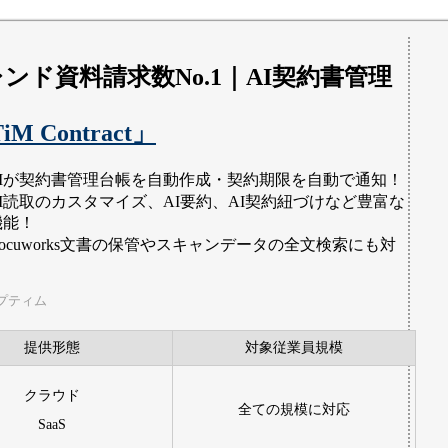
レンド資料請求数No.1｜AI契約書管理
iM Contract」
AIが契約書管理台帳を自動作成・契約期限を自動で通知！
AI読取のカスタマイズ、AI要約、AI契約紐づけなど豊富な
機能！
ocuworks文書の保管やスキャンデータの全文検索にも対
！
プティム
提供形態
対象従業員規模
クラウド
全ての規模に対応
SaaS