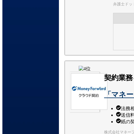
弁護士ドッ
契約業務
「マネー
法務相
送信
紙の
株式会社マネー