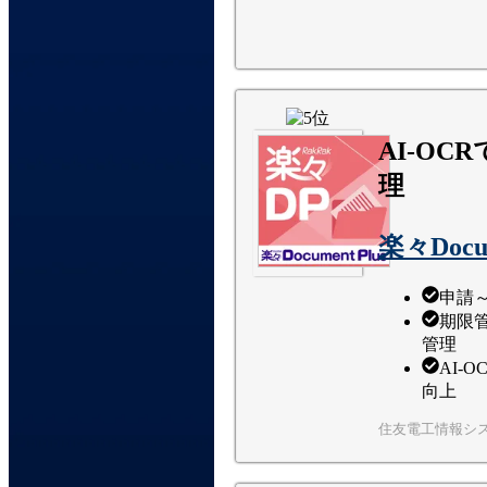
AI-O
理
楽々Docum
申請
期限
管理
AI-
向上
住友電工情報シ