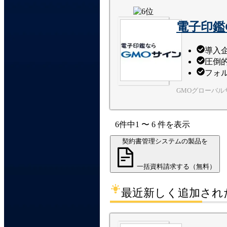
電子印鑑
導入企
圧倒
フォ
GMOグローバ
6
件中
1
〜
6
件
を表示
契約書管理システムの製品を
一括資料請求する（無料）
最近新しく追加され