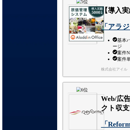
【導入実
「アラジ
基本
ージ
案件
案件
株式会社アイル
Web/
クト収支
「Refor