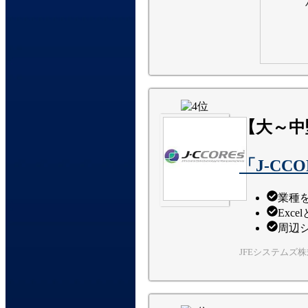
【大～中
「J-CCO
業種
Exc
周辺
JFEシステムズ