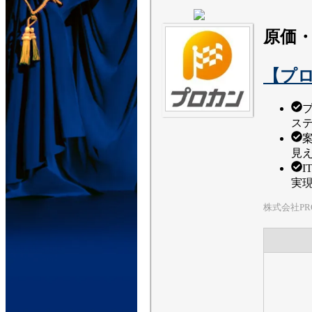
原価
【プ
ス
見
実
株式会社PR