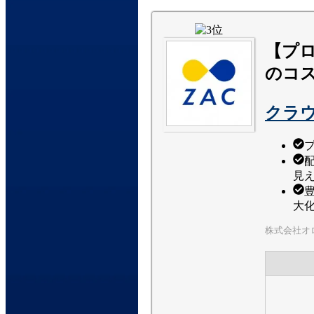
【プ
のコ
クラウ
見
大
株式会社オ