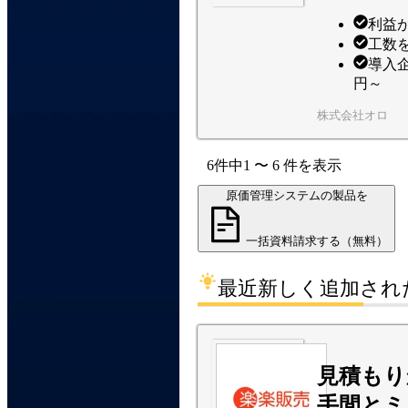
利益
工数
導入企
円～
株式会社オロ
6
件中
1
〜
6
件
を表示
原価管理システムの製品を
一括資料請求する（無料）
最近新しく追加され
見積もり
手間とミ