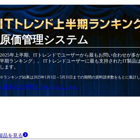
原価管理システム
2025
年
上半期
、ITトレンドでユーザーから最もお問い合わせが多
半期
ランキング」。 ITトレンドユーザーに最も支持されたIT
製品
します。
※ランキング結果は
2025
年1月1日～
5月31日
までの期間の資料請求数をもとに集計
» 最新の
上半期
ランキングはこちら
製品
を見る