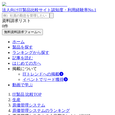
法人向けIT製品比較サイト
認知度・利用経験率No.1
資料請求リスト
0
件
無料資料請求フォームへ
ホーム
製品を探す
ランキングから探す
記事を読む
はじめての方へ
掲載について
ITトレンドへの掲載
イベントでリード獲得
動画で学ぶ
IT製品 比較TOP
生産
原価管理システム
原価管理システムのランキング