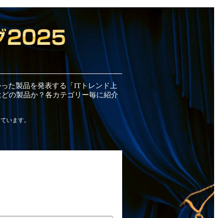
かった
製品
を発表する「ITトレンド
上
はどの
製品
か？各カテゴリー毎に紹介
しています。