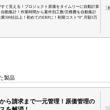
がすぐ見える！プロジェクト原価をタイムリーに自動計算
を自動集計！作業時間から案件別工数/労務費を自動集計
業500社以上！初めてのERPに！初期コスト“0” 月額3万
た
製品
から請求まで一元管理！原価管理の
スを解消！