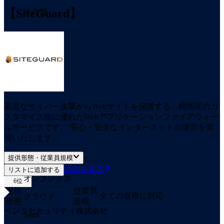
【SiteGuard】
その他
高度なサイバー攻撃からWebサイトを保護する、純国産のカ
スタマイズ性に優れたWebアプリケーションファイアウォー
ルサービスです。 安心・安全なインターネットの運営を実
現いたします。
提供形態・従業員規模
詳細を見る
リストに追加する
オンプレミス
6
位
提供
従業員
全ての規模に対応
クラウド
形態
規模
ペンタセキュリティ株式会社
SaaS