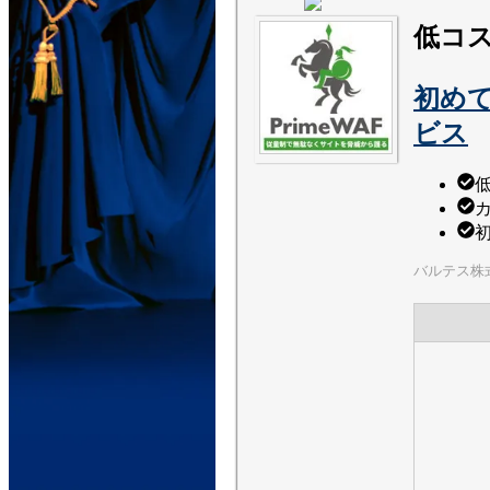
低コ
初め
ビス
バルテス株