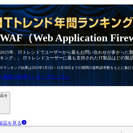
WAF（Web Application Fire
2025
年
、ITトレンドでユーザーから最もお問い合わせが多かった
キング」。 ITトレンドユーザーに最も支持されたIT
製品
はどの
製
※ランキング結果は
2025
年1月1日～
11月30日
までの期間の資料請求数をもとに集計
» 最新の
年間
ランキングはこちら
の製品を
）
製品
を見る