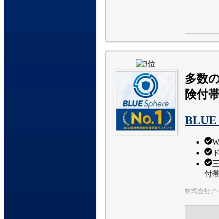
多数
険付帯
BLUE 
W
付
株式会社ア