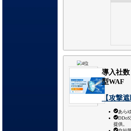
導入社数
型WAF
【攻撃遮
あら
DD
提供。
自社