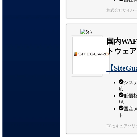
株式会社サイバ
国内WA
トウェア
【SiteGu
シス
応
低価
現
国産
ト
EGセキュアソリ