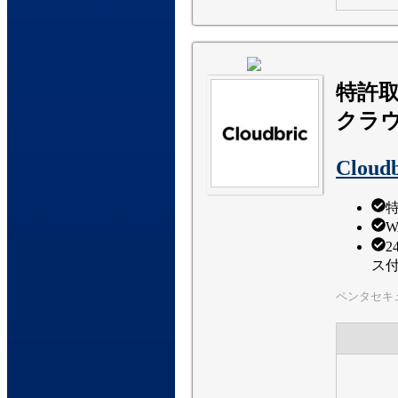
特許
クラウ
Cloud
W
ス
ペンタセキ