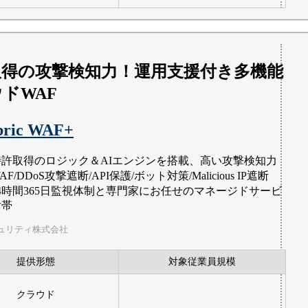
取得の攻撃検知力！運用支援付き多機能
ドWAF
bric WAF+
特許取得のロジック＆AIエンジンを搭載、高い攻撃検知力
AF/DDoS攻撃遮断/API保護/ボット対策/Malicious IP遮断
24時間365日監視体制と専門家にお任せのマネージドサービ
付帯
ュリティ株式会社
提供形態
対象従業員規模
クラウド