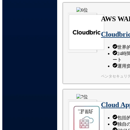
AWS 
Cloudbr
世界
24時
ート
運用
ペンタセキュリ
Cloud App
包括
独自