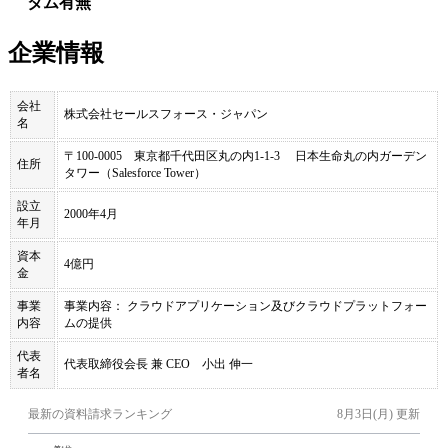
タム有無
企業情報
会社
株式会社セールスフォース・ジャパン
名
〒100-0005 東京都千代田区丸の内1-1-3 日本生命丸の内ガーデン
住所
タワー（Salesforce Tower）
設立
2000年4月
年月
資本
4億円
金
事業
事業内容： クラウドアプリケーション及びクラウドプラットフォー
内容
ムの提供
代表
代表取締役会長 兼 CEO 小出 伸一
者名
最新の資料請求ランキング
8月3日(月)
更新