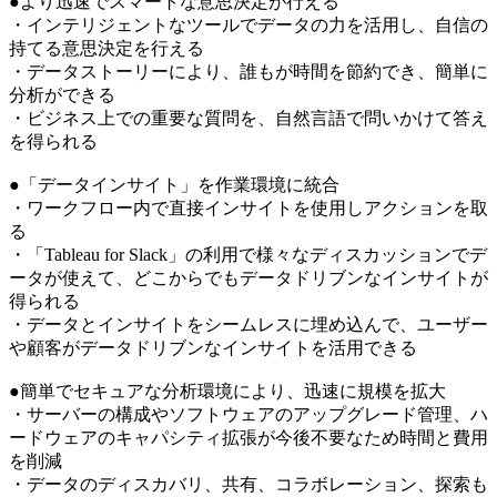
●より迅速でスマートな意思決定が行える
・インテリジェントなツールでデータの力を活用し、自信の
持てる意思決定を行える
・データストーリーにより、誰もが時間を節約でき、簡単に
分析ができる
・ビジネス上での重要な質問を、自然言語で問いかけて答え
を得られる
●「データインサイト」を作業環境に統合
・ワークフロー内で直接インサイトを使用しアクションを取
る
・「Tableau for Slack」の利用で様々なディスカッションでデ
ータが使えて、どこからでもデータドリブンなインサイトが
得られる
・データとインサイトをシームレスに埋め込んで、ユーザー
や顧客がデータドリブンなインサイトを活用できる
●簡単でセキュアな分析環境により、迅速に規模を拡大
・サーバーの構成やソフトウェアのアップグレード管理、ハ
ードウェアのキャパシティ拡張が今後不要なため時間と費用
を削減
・データのディスカバリ、共有、コラボレーション、探索も