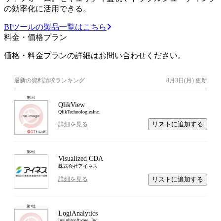
の効率化に活用できる。
BIツールの製品一覧はこちら
料金・価格プラン
価格・料金プランの詳細はお問い合わせください。
最新の資料請求ランキング
8月3日(月)
更新
第
1
位
QlikView
QlikTechnologiesInc.
リストに追加する
詳細を見る
第
2
位
Visualized CDA
株式会社アイネス
リストに追加する
詳細を見る
第
3
位
LogiAnalytics
insightsoftware, Inc.