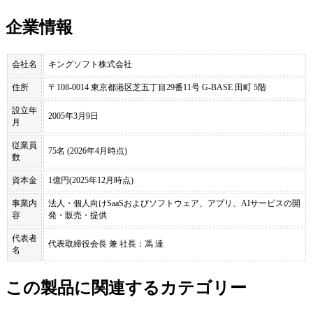
企業情報
会社名
キングソフト株式会社
住所
〒108-0014 東京都港区芝五丁目29番11号 G-BASE 田町 5階
設立年
2005年3月9日
月
従業員
75名 (2026年4月時点)
数
資本金
1億円(2025年12月時点)
事業内
法人・個人向けSaaSおよびソフトウェア、アプリ、AIサービスの開
容
発・販売・提供
代表者
代表取締役会長 兼 社長：馮 達
名
この製品に関連するカテゴリー