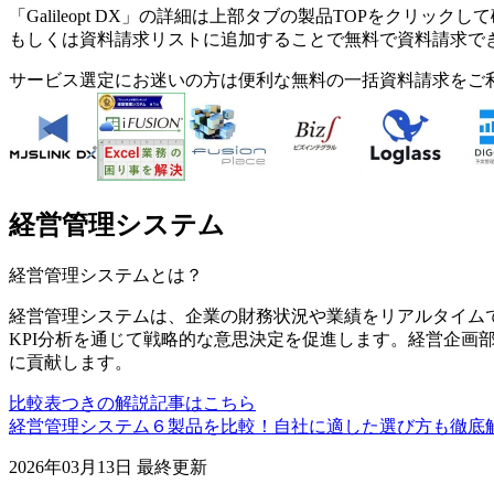
「
Galileopt DX
」の詳細は上部タブの製品TOPをクリックして
もしくは資料請求リストに追加することで無料で資料請求で
サービス選定にお迷いの方は便利な無料の一括資料請求をご
経営管理システム
経営管理システム
とは？
経営管理システムは、企業の財務状況や業績をリアルタイム
KPI分析を通じて戦略的な意思決定を促進します。経営企画
に貢献します。
比較表つきの解説記事はこちら
経営管理システム６製品を比較！自社に適した選び方も徹底
2026年03月13日
最終更新