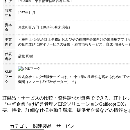
住所
160-0004 東京都新宿区四谷4-29-1
設立
1977年11月
年月
資本
31億98百万円（2024年3月末現在）
金
事業
・税理士･公認会計士事務所およびその顧問先企業向けの業務用アプリケ
内容
の販売並びに保守サービスの提供 ・経営情報サービス、育成･研修サ
代表
是枝 周樹
者名
SME
マー
株式会社ミロク情報サービス
は、中小企業の生産性を高めるためのIT
ク
機関（スマートSMEサポーター）です。
IT製品・サービスの比較・資料請求が無料でできる、ITトレ
『
中堅企業向け経営管理／ERPソリューション
Galileopt DX
』
要、特徴、詳細な仕様や動作環境、提供元企業などの情報を
カテゴリー関連製品・サービス