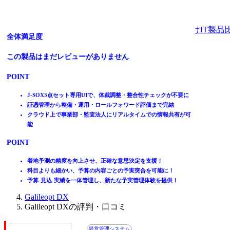
法人向けIT製品
中堅・中小企業向け経営管理／ERPシステム
【無償体験版あり】今あるExcelフォーマットをシステム
グローバル連結から単体管理まで､現場力を喚起する
豊富な標準機能と開発基盤を兼ね備えた、統合ERP
【年間ランキングNo.1】クラウド経営管理システム
予算-見込-実績を一元管理。企業の未来の質を上げる予実
全体満足度
全体満足度
化/DX推進
管理クラウド
全体満足度
全体満足度
全体満足度
全体満足度
この製品はまだレビューがありません
この製品はまだレビューがありません
ホーム
全体満足度
全体満足度
製品を探す
☆☆☆☆☆
★★★★★
☆☆☆☆☆
★★★★★
☆☆☆☆☆
★★★★★
☆☆☆☆☆
★★★★★
POINT
POINT
3.7
4.6
3.8
5.0
ランキングから探す
☆☆☆☆☆
★★★★★
☆☆☆☆☆
★★★★★
4.6
5.0
記事を読む
経営に関するデータを自動で収集/集計し、工数を削減
J-SOX3点セット専用UIで、体裁調整・整合性チェックが不要に
はじめての方へ
データの可視化とAI活用で、改善までのスピードを短縮
証憑管理から整備・運用・ロールフォワード評価まで完結
69
5
4
2
件
件
件
件
掲載について
定型業務をまるっとアウトソーシング
クラウド上で事業部・監査法人にリアルタイムでの情報共有が可
7
1
件
件
ITトレンドへの掲載
能
POINT
POINT
POINT
POINT
イベントでリード獲得
POINT
POINT
動画で学ぶ
「AI仕訳」で仕訳作成も自動化。業務のスピードアップ実現
独自開発の超高速、大容量多次元DBで経営管理情報を一元管理
大企業向けERPパッケージ 採用社数 第１位！
散在する経営データを収集・統合し、予実管理を効率化
安定した基盤を利用し、システム維持・管理にかかる負荷を低減
PL、BS、CS、非財務項目など多種多様な経営管理情報を入力・
販売・会計・人事の他に、BI・EAI など幅広く取り揃えている
ノーコードで配賦を自動化、複数パターンの比較も簡単に
【使いやすさ】今あるExcel業務をまとめて簡単システム化！!
着地予測の精度を向上させ、正確な意思決定を支援！
IT製品比較TOP
データ連携・AIでDX推進し、スピード経営と企業価値を向上を実
収集
国内外の豊富な導入実績持つワークフローで迅速な意思決定を実
ダッシュボードで可視化、ドリルダウンで明細まで即確認
【効率化】予算編成/予実管理等のデータ収集・集計作業が激減！!
科目よりも細かい、予算の内容ごとの予実突合を可能に！
会計
現
経営管理領域に精通したコンサルタントによる短期間導入
現
【外部連携】基幹/会計/販売など各種システムと豊富な連携実績！
予算-見込-実績を一体管理し、新たな予実管理体験を提供！
経営管理システム
Galileopt DX
Galileopt DXの評判・口コミ
経営管理システム