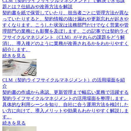
CLM（契約ライフサイクルマネジメント）で解決できる課
題とは？仕組みや改善方法を解説
契約書を紙で保管していたり、担当者ごとに管理方法が異な
っていたりすると、契約情報の抜け漏れや更新忘れが起きや
すくなります。こうした状況は法務部門だけでなく営業や管
理部門の業務にも影響を及ぼします。この記事では契約ライ
フサイクルマネジメント（CLM）がそれらの課題をどう解
消し、導入後どのように業務が改善されるかをわかりやすく
紹介します。
続きを見る
CLM（契約ライフサイクルマネジメント）の活用場面を紹
介
契約書の作成から承認、更新管理まで幅広い業務で活躍する
契約ライフサイクルマネジメントの活用場面を整理します。
具体的な利用シーンを知り、自社に合う運用方法を検討した
い方に向けて、導入メリットや効果もわかりやすく解説しま
す。
続きを見る