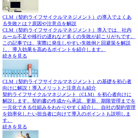
CLM（契約ライフサイクルマネジメント）の導入でよくあ
る失敗とは？原因や注意点を解説
CLM（契約ライフサイクルマネジメント）導入では、社内
ルール不足や移行の遅れなど多くの失敗が起こりがちです。
この記事では、実際に発生しやすい失敗例と回避策を解説
し、導入効果を高めるポイントを紹介します。
続きを見る
CLM（契約ライフサイクルマネジメント）の基礎を初心者
向けに解説！導入メリットと注意点も紹介
契約ライフサイクルマネジメント（CLM）を初心者向けに
解説します。契約書の作成から承認、更新、期限管理までを
一元化できる仕組みをわかりやすく紹介し、自社の契約管理
を効率化したい担当者に向けて導入のポイントも説明しま
す。
続きを見る