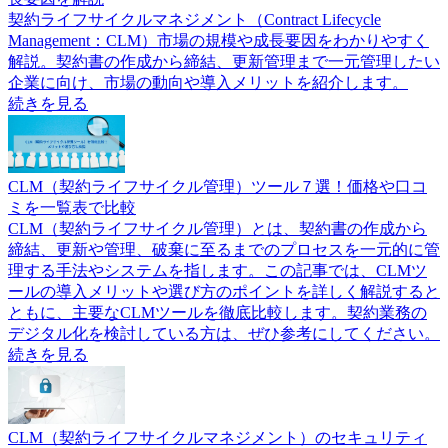
契約ライフサイクルマネジメント（Contract Lifecycle
Management：CLM）市場の規模や成長要因をわかりやすく
解説。契約書の作成から締結、更新管理まで一元管理したい
企業に向け、市場の動向や導入メリットを紹介します。
続きを見る
CLM（契約ライフサイクル管理）ツール７選！価格や口コ
ミを一覧表で比較
CLM（契約ライフサイクル管理）とは、契約書の作成から
締結、更新や管理、破棄に至るまでのプロセスを一元的に管
理する手法やシステムを指します。この記事では、CLMツ
ールの導入メリットや選び方のポイントを詳しく解説すると
ともに、主要なCLMツールを徹底比較します。契約業務の
デジタル化を検討している方は、ぜひ参考にしてください。
続きを見る
CLM（契約ライフサイクルマネジメント）のセキュリティ