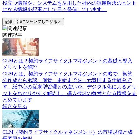
役立つ情報や、システムを活用した社内の課題解決のヒント
になる情報を記事にして日々発信しています。
記事上部にジャンプして戻る＞
関連記事
CLMとは？契約ライフサイクルマネジメントの基礎と導入
メリットを解説
CLMとは、契約ライフサイクルマネジメントの略で、契約
の作成から承認、保管、更新までを一元管理する仕組みで
す。紙中心の従来型管理との違いや、デジタル化によるメリ
ットをわかりやすく解説し、導入検討の参考となる情報をま
とめています
続きを見る
CLM（契約ライフサイクルマネジメント）の市場規模と成
長要因を解説