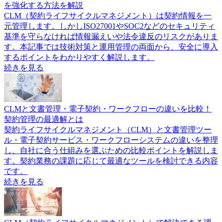
を強化する方法を解説
CLM（契約ライフサイクルマネジメント）は契約情報を一
元管理します。しかしISO27001やSOC2などのセキュリティ
基準を守らなければ情報漏えいや法令違反のリスクがありま
す。本記事では技術対策と運用管理の両面から、安全に導入
するポイントをわかりやすく解説します。
続きを見る
CLMと文書管理・電子契約・ワークフローの違いを比較！
契約管理の最適解とは
契約ライフサイクルマネジメント（CLM）と文書管理ツー
ル・電子契約サービス・ワークフローシステムの違いを整理
し、自社に合う仕組みを選ぶための比較ポイントを解説しま
す。契約業務の課題に応じて最適なツールを検討できる内容
です。
続きを見る