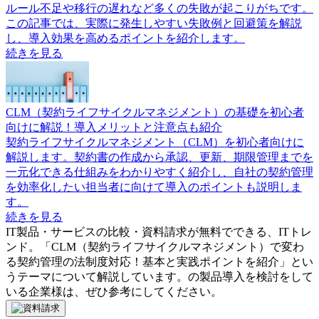
ルール不足や移行の遅れなど多くの失敗が起こりがちです。
この記事では、実際に発生しやすい失敗例と回避策を解説
し、導入効果を高めるポイントを紹介します。
続きを見る
CLM（契約ライフサイクルマネジメント）の基礎を初心者
向けに解説！導入メリットと注意点も紹介
契約ライフサイクルマネジメント（CLM）を初心者向けに
解説します。契約書の作成から承認、更新、期限管理までを
一元化できる仕組みをわかりやすく紹介し、自社の契約管理
を効率化したい担当者に向けて導入のポイントも説明しま
す。
続きを見る
IT製品・サービスの比較・資料請求が無料でできる、ITトレ
ンド。「
CLM（契約ライフサイクルマネジメント）で変わ
る契約管理の法制度対応！基本と実践ポイントを紹介
」とい
うテーマについて解説しています。
の製品導入を検討をして
いる企業様は、ぜひ参考にしてください。