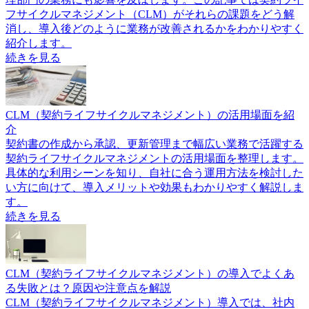
フサイクルマネジメント（CLM）がそれらの課題をどう解
消し、導入後どのように業務が改善されるかをわかりやすく
紹介します。
続きを見る
CLM（契約ライフサイクルマネジメント）の活用場面を紹
介
契約書の作成から承認、更新管理まで幅広い業務で活躍する
契約ライフサイクルマネジメントの活用場面を整理します。
具体的な利用シーンを知り、自社に合う運用方法を検討した
い方に向けて、導入メリットや効果もわかりやすく解説しま
す。
続きを見る
CLM（契約ライフサイクルマネジメント）の導入でよくあ
る失敗とは？原因や注意点を解説
CLM（契約ライフサイクルマネジメント）導入では、社内