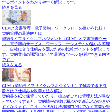
するポイントをわかりやすく解説します。
続きを見る
CLMと文書管理・電子契約・ワークフローの違いを比較！
契約管理の最適解とは
契約ライフサイクルマネジメント（CLM）と文書管理ツー
ル・電子契約サービス・ワークフローシステムの違いを整理
し、自社に合う仕組みを選ぶための比較ポイントを解説しま
す。契約業務の課題に応じて最適なツールを検討できる内容
です。
続きを見る
CLM（契約ライフサイクルマネジメント）で解決できる課
題とは？仕組みや改善方法を解説
契約書を紙で保管していたり、担当者ごとに管理方法が異な
っていたりすると、契約情報の抜け漏れや更新忘れが起きや
すくなります。こうした状況は法務部門だけでなく営業や管
理部門の業務にも影響を及ぼします。この記事では契約ライ