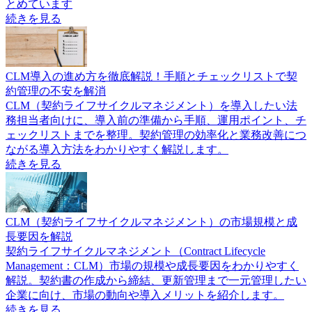
とめています
続きを見る
CLM導入の進め方を徹底解説！手順とチェックリストで契
約管理の不安を解消
CLM（契約ライフサイクルマネジメント）を導入したい法
務担当者向けに、導入前の準備から手順、運用ポイント、チ
ェックリストまでを整理。契約管理の効率化と業務改善につ
ながる導入方法をわかりやすく解説します。
続きを見る
CLM（契約ライフサイクルマネジメント）の市場規模と成
長要因を解説
契約ライフサイクルマネジメント（Contract Lifecycle
Management：CLM）市場の規模や成長要因をわかりやすく
解説。契約書の作成から締結、更新管理まで一元管理したい
企業に向け、市場の動向や導入メリットを紹介します。
続きを見る