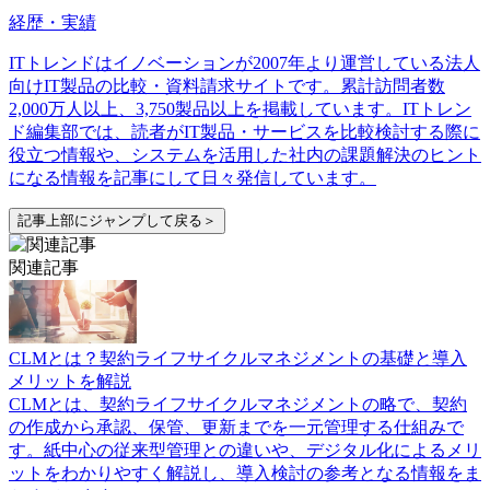
経歴・実績
ITトレンドはイノベーションが2007年より運営している法人
向けIT製品の比較・資料請求サイトです。累計訪問者数
2,000万人以上、3,750製品以上を掲載しています。ITトレン
ド編集部では、読者がIT製品・サービスを比較検討する際に
役立つ情報や、システムを活用した社内の課題解決のヒント
になる情報を記事にして日々発信しています。
記事上部にジャンプして戻る＞
関連記事
CLMとは？契約ライフサイクルマネジメントの基礎と導入
メリットを解説
CLMとは、契約ライフサイクルマネジメントの略で、契約
の作成から承認、保管、更新までを一元管理する仕組みで
す。紙中心の従来型管理との違いや、デジタル化によるメリ
ットをわかりやすく解説し、導入検討の参考となる情報をま