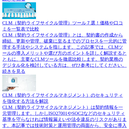
CLM（契約ライフサイクル管理）ツール７選！価格や口コ
ミを一覧表で比較
CLM（契約ライフサイクル管理）とは、契約書の作成から
締結、更新や管理、破棄に至るまでのプロセスを一元的に管
理する手法やシステムを指します。この記事では、CLMツ
ールの導入メリットや選び方のポイントを詳しく解説すると
ともに、主要なCLMツールを徹底比較します。契約業務の
デジタル化を検討している方は、ぜひ参考にしてください。
続きを見る
CLM（契約ライフサイクルマネジメント）のセキュリティ
を強化する方法を解説
CLM（契約ライフサイクルマネジメント）は契約情報を一
元管理します。しかしISO27001やSOC2などのセキュリティ
基準を守らなければ情報漏えいや法令違反のリスクがありま
す。本記事では技術対策と運用管理の両面から、安全に導入