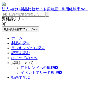
法人向けIT製品比較サイト
認知度・利用経験率No.1
資料請求リスト
0
件
無料資料請求フォームへ
ホーム
製品を探す
ランキングから探す
記事を読む
はじめての方へ
掲載について
ITトレンドへの掲載
イベントでリード獲得
動画で学ぶ