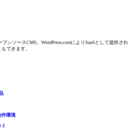
スCMS。WordPress.comによりSaaSとして提供され
こともできます。
品
動作環境
コミ