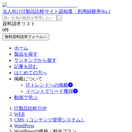
法人向けIT製品比較サイト
認知度・利用経験率No.1
資料請求リスト
0
件
無料資料請求フォームへ
ホーム
製品を探す
ランキングから探す
記事を読む
はじめての方へ
掲載について
ITトレンドへの掲載
イベントでリード獲得
動画で学ぶ
IT製品比較TOP
WEB
CMS（コンテンツ管理システム）
WordPress
WordPressの価格・料金プラン