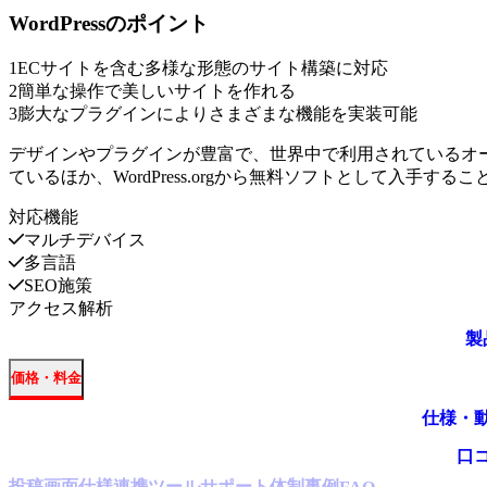
WordPress
のポイント
1
ECサイトを含む多様な形態のサイト構築に対応
2
簡単な操作で美しいサイトを作れる
3
膨大なプラグインによりさまざまな機能を実装可能
デザインやプラグインが豊富で、世界中で利用されているオープンソー
ているほか、WordPress.orgから無料ソフトとして入手する
対応機能
マルチデバイス
多言語
SEO施策
アクセス解析
製
価格・料金
仕様・
口
投稿
画面仕様
連携ツール
サポート体制
事例