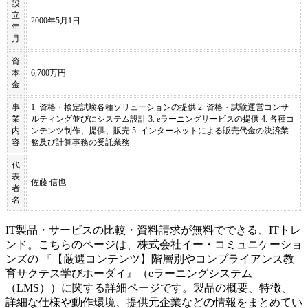
設
立
2000年5月1日
年
月
資
本
6,700万円
金
事
1. 資格・検定試験各種ソリューションの提供 2. 資格・試験運営コンサ
業
ルティング並びにシステム設計 3. eラーニングサービスの提供 4. 各種コ
内
ンテンツ制作、提供、販売 5. インターネットによる販売代金の決済業
容
務及び計算事務の受託業務
代
表
佐藤 信也
者
名
IT製品・サービスの比較・資料請求が無料でできる、ITトレ
ンド。こちらのページは、
株式会社イー・コミュニケーショ
ンズ
の 『
【厳選コンテンツ】階層別やコンプライアンス教
育
サクテス学びホーダイ
』（
eラーニングシステム
（LMS）
）に関する詳細ページです。製品の概要、特徴、
詳細な仕様や動作環境、提供元企業などの情報をまとめてい