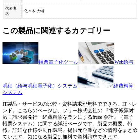
代表者
佐々木 大輔
名
この製品に関連するカテゴリー
帳票電子化ツール
Web給与
明細（給与明細電子化）システム
経費精算
システム
IT製品・サービスの比較・資料請求が無料でできる、ITトレ
ンド。こちらのページは、
フリー株式会社
の 『
電子帳票対
応！請求書発行・経費精算をラクにする
freee 会計
』（
電子
帳票システム
）に関する詳細ページです。製品の概要、特
徴、詳細な仕様や動作環境、提供元企業などの情報をまとめ
ています。気になる製品は無料で資料請求できます。