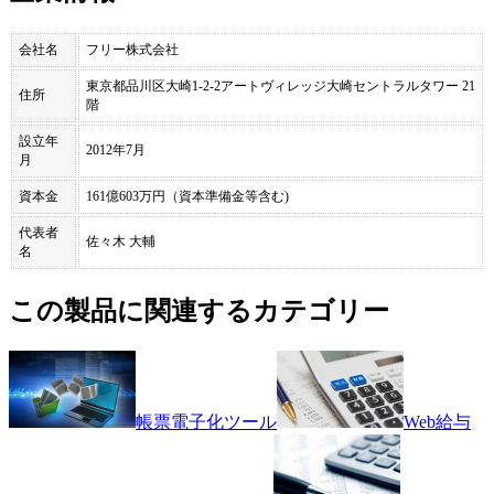
会社名
フリー株式会社
東京都品川区大崎1-2-2アートヴィレッジ大崎セントラルタワー 21
住所
階
設立年
2012年7月
月
資本金
161億603万円（資本準備金等含む)
代表者
佐々木 大輔
名
この製品に関連するカテゴリー
帳票電子化ツール
Web給与