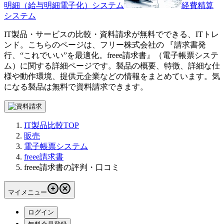
明細（給与明細電子化）システム
経費精算
システム
IT製品・サービスの比較・資料請求が無料でできる、ITトレ
ンド。こちらのページは、
フリー株式会社
の 『
請求書発
行、“これでいい”を最適化。
freee請求書
』（
電子帳票システ
ム
）に関する詳細ページです。製品の概要、特徴、詳細な仕
様や動作環境、提供元企業などの情報をまとめています。気
になる製品は無料で資料請求できます。
IT製品比較TOP
販売
電子帳票システム
freee請求書
freee請求書の評判・口コミ
マイメニュー
ログイン