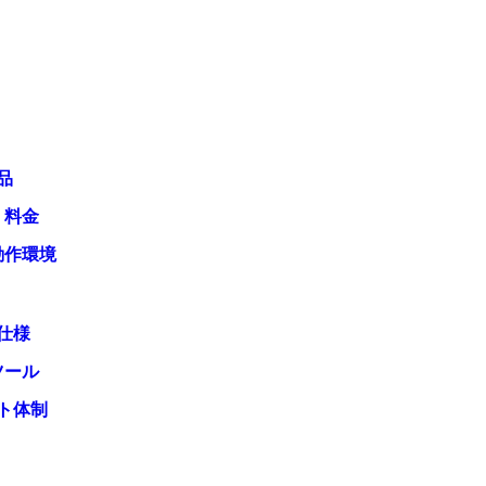
品
・料金
動作環境
仕様
ツール
ト体制