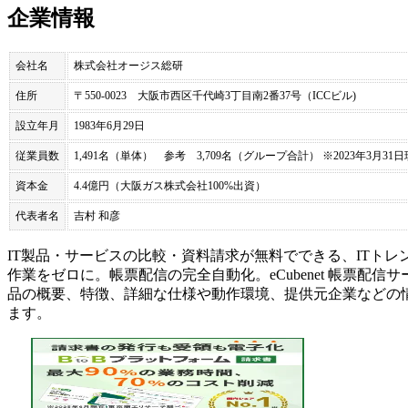
企業情報
会社名
株式会社オージス総研
住所
〒550-0023 大阪市西区千代崎3丁目南2番37号（ICCビル)
設立年月
1983年6月29日
従業員数
1,491名（単体） 参考 3,709名（グループ合計） ※2023年3月31
資本金
4.4億円（大阪ガス株式会社100%出資）
代表者名
吉村 和彦
IT製品・サービスの比較・資料請求が無料でできる、ITトレ
作業をゼロに。帳票配信の完全自動化。
eCubenet 帳票配信
品の概要、特徴、詳細な仕様や動作環境、提供元企業などの
ます。