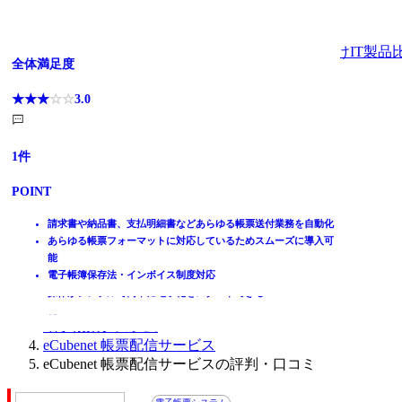
法人向けIT製品
電子帳票対応！請求書発行・経費精算をラクにする
請求書発行、“これでいい”を最適化。
帳票の出力・保管・送受信に対応
あらゆる書類を簡単送付！【無料トライアル可能】
【電帳法に対応】ビジネス書類を保管
帳票の作成 取込 出力 保存 活用を統合管理
電子帳票配布WEB-EDI
全体満足度
全体満足度
全体満足度
全体満足度
全体満足度
全体満足度
全体満足度
全体満足度
☆☆☆☆☆
★★★★★
3.0
ホーム
製品を探す
☆☆☆☆☆
★★★★★
☆☆☆☆☆
★★★★★
☆☆☆☆☆
★★★★★
☆☆☆☆☆
★★★★★
☆☆☆☆☆
★★★★★
☆☆☆☆☆
★★★★★
☆☆☆☆☆
★★★★★
4.2
4.4
4.0
4.4
3.8
3.7
4.2
ランキングから探す
1
件
記事を読む
はじめての方へ
885
98
39
19
13
7
5
POINT
件
件
件
件
件
件
件
掲載について
ITトレンドへの掲載
請求書や納品書、支払明細書などあらゆる帳票送付業務を自動化
POINT
POINT
POINT
POINT
POINT
POINT
POINT
イベントでリード獲得
あらゆる帳票フォーマットに対応しているためスムーズに導入可
動画で学ぶ
能
請求書発行や稟議・経費精算を電子で完結。請求書郵送は1通150
主要機能を網羅しながら納得の低価格を実現
累積導入38,000社以上、国内シェアNo.1の帳票ソフトウェア
帳票の個別作成や複数帳票の一括作成も自由自在に簡単作成
受領後、AIが自動振り分けでラク
電子帳簿保存法の4区分に活用でき、システム対応実績も多数あり
購買業務に関わる手間・コストを大幅削減！！
電子帳簿保存法・インボイス制度対応
円
債権管理・入金消込・仕訳の自動作成まで対応
様々な上位システムと連携、社内に散在する帳票システムの統一
帳票作成～保存まで、デジタルで一本化でき手間を軽減
あらゆる書類をオンライン保存でラク
帳票の取込から電子保存・配信までをワンパッケージで一元管理
Web画面で納期の回答・照会、データの二次活用も可能！
IT製品比較TOP
売掛金や買掛金の消込や仕訳まで一気通貫で対応
24.5万社に選ばれている、確かな信頼 ※
化
帳票に合わせ柔軟に項目やレイアウトのカスタマイズが可能
支払期日管理と支払手続きがラク
各種業務システム連携し多彩なソリューションで帳票運用を効率
操作がシンプルで簡単に電子化をスタートできる！
販売
Salesforceやkintoneと連携すれば営業・経理間の重複作業を削減
オンプレミス・クラウド対応・電子帳簿保存法も対応
化
電子帳票システム
eCubenet 帳票配信サービス
eCubenet 帳票配信サービスの評判・口コミ