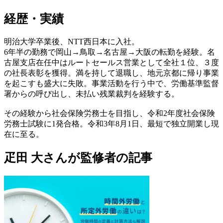
経歴・実績
明治大学卒業後、NTT西日本に入社。
6年半の勤務で岡山→鳥取→名古屋→大阪の転勤を経験。名
古屋支店在任中はルートセールス営業として全社１位、３度
の社長表彰を獲得。満を持して退職し、地元京都に帰り事業
を起こすも盛大に失敗。事業活動を行う中で、労働基準監督
署からの呼び出し、未払い残業裁判を経験する。
その経験から社会保険労務士を目指し、令和2年度社会保険
労務士試験に1発合格。令和3年8月1日、最短で独立開業し現
在に至る。
疋田 大さんが監修者の記事