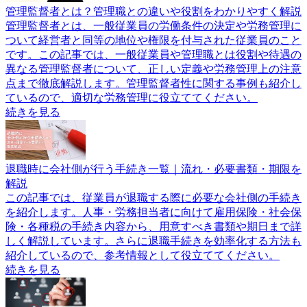
管理監督者とは？管理職との違いや役割をわかりやすく解説
管理監督者とは、一般従業員の労働条件の決定や労務管理に
ついて経営者と同等の地位や権限を付与された従業員のこと
です。この記事では、一般従業員や管理職とは役割や待遇の
異なる管理監督者について、正しい定義や労務管理上の注意
点まで徹底解説します。管理監督者性に関する事例も紹介し
ているので、適切な労務管理に役立ててください。
続きを見る
退職時に会社側が行う手続き一覧｜流れ・必要書類・期限を
解説
この記事では、従業員が退職する際に必要な会社側の手続き
を紹介します。人事・労務担当者に向けて雇用保険・社会保
険・各種税の手続き内容から、用意すべき書類や期日まで詳
しく解説しています。さらに退職手続きを効率化する方法も
紹介しているので、参考情報として役立ててください。
続きを見る