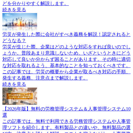
どを分かりやすく解説します。
続きを見る
労災が発生した際に会社がすべき義務を解説！認定されると
どうなる？
労災が生じた際、企業はどのような対応をすれば良いのでし
ょうか。普段あまり意識しないため、いざというときにどう
対応して良いか分からず困ることがあります。その時に適切
な対応を取れるよう、基本的なことを知っておくべきです。
この記事では、労災の概要から企業が取るべき対応の手順、
発生する義務、注意点まで解説します。
続きを見る
【2026年版】無料の労務管理システム＆人事管理システム10
選
この記事では、無料で利用できる労務管理システムや人事管
理ソフトを紹介します。有料製品との違いや、無料製品の選