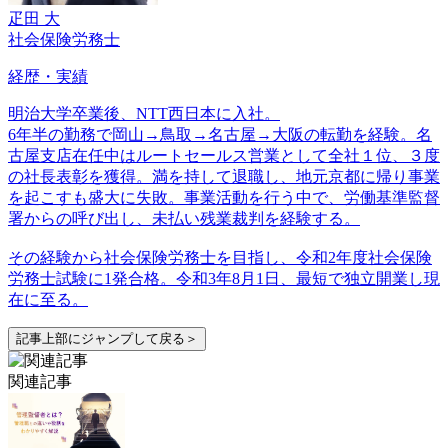
疋田 大
社会保険労務士
経歴・実績
明治大学卒業後、NTT西日本に入社。
6年半の勤務で岡山→鳥取→名古屋→大阪の転勤を経験。名
古屋支店在任中はルートセールス営業として全社１位、３度
の社長表彰を獲得。満を持して退職し、地元京都に帰り事業
を起こすも盛大に失敗。事業活動を行う中で、労働基準監督
署からの呼び出し、未払い残業裁判を経験する。
その経験から社会保険労務士を目指し、令和2年度社会保険
労務士試験に1発合格。令和3年8月1日、最短で独立開業し現
在に至る。
記事上部にジャンプして戻る＞
関連記事