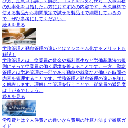
び方、注意点も詳しく解説。コストを抑えながら、人事労務
の効率化を目指したい方におすすめの内容です。永久無料で
使える製品から期間限定で試せる製品まで網羅しているの
で、ぜひ参考にしてください。
続きを見る
労務管理と勤怠管理の違いとは？システム化するメリットも
解説！
労務管理とは、従業員の賃金や福利厚生など労働基準法の規
則にそって従業員の働く環境を整えることです。一方、勤怠
管理とは労務管理の一部であり勤怠や就業など働いた時間や
内容を管理することです。労務管理と勤怠管理の違いを詳し
く解説します。理解して管理を行うことで、従業員の満足度
は上がるでしょう。
続きを見る
労務費とは？人件費との違いから費用の計算方法まで徹底ガ
イド