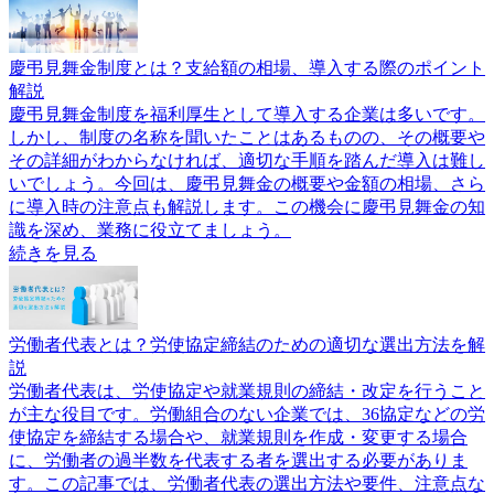
慶弔見舞金制度とは？支給額の相場、導入する際のポイント
解説
慶弔見舞金制度を福利厚生として導入する企業は多いです。
しかし、制度の名称を聞いたことはあるものの、その概要や
その詳細がわからなければ、適切な手順を踏んだ導入は難し
いでしょう。今回は、慶弔見舞金の概要や金額の相場、さら
に導入時の注意点も解説します。この機会に慶弔見舞金の知
識を深め、業務に役立てましょう。
続きを見る
労働者代表とは？労使協定締結のための適切な選出方法を解
説
労働者代表は、労使協定や就業規則の締結・改定を行うこと
が主な役目です。労働組合のない企業では、36協定などの労
使協定を締結する場合や、就業規則を作成・変更する場合
に、労働者の過半数を代表する者を選出する必要がありま
す。この記事では、労働者代表の選出方法や要件、注意点な