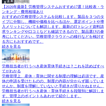
【2026年最新】労務管理システムおすすめ17選！比較表・ラ
ンキング・費用相場あり
おすすめの労務管理システムを比較します。製品を３つのタ
イプに分類し、機能や価格を比べるほか、選定ポイントや導
入メリットについても解説します。最新のITトレンド資料請
求ランキングや口コミなども確認できるので、製品選びの参
考にしてください。労務管理クラウドへの移行などを検討す
る方にもおすすめです。
続きを見る
労務担当者が行うべき産休育休手続きは？これを読めばすべ
てがわかる
労務管理上、産休・育休に関する制度の理解は必須です。産
休の申請を受けたものの、制度の内容が分からず困っていま
せんか。制度を理解していないと手続きが滞りかねません。
労務担当者が行うべき産休・育休手続きを段階別に解説しま
す。管理上のポイントもあわせて紹介します。
続きを見る