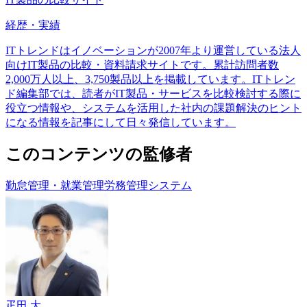
経歴・実績
ITトレンドはイノベーションが2007年より運営している法人
向けIT製品の比較・資料請求サイトです。累計訪問者数
2,000万人以上、3,750製品以上を掲載しています。ITトレン
ド編集部では、読者がIT製品・サービスを比較検討する際に
役立つ情報や、システムを活用した社内の課題解決のヒント
になる情報を記事にして日々発信しています。
このコンテンツの監修者
勤怠管理・就業管理
労務管理システム
疋田 大