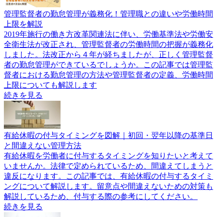
管理監督者の勤怠管理が義務化！管理職との違いや労働時間
上限を解説
2019年施行の働き方改革関連法に伴い、労働基準法や労働安
全衛生法が改正され、管理監督者の労働時間の把握が義務化
しました。法改正から４年が経ちましたが、正しく管理監督
者の勤怠管理ができているでしょうか。この記事では管理監
督者における勤怠管理の方法や管理監督者の定義、労働時間
上限についても解説します
続きを見る
有給休暇の付与タイミングを図解｜初回・翌年以降の基準日
と間違えない管理方法
有給休暇を労働者に付与するタイミングを知りたいと考えて
いませんか。法律で定められているため、間違えてしまうと
違反になります。この記事では、有給休暇の付与するタイミ
ングについて解説します。留意点や間違えないための対策も
解説しているため、付与する際の参考にしてください。
続きを見る