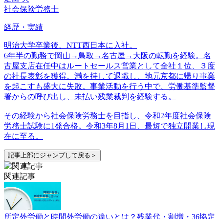
社会保険労務士
経歴・実績
明治大学卒業後、NTT西日本に入社。
6年半の勤務で岡山→鳥取→名古屋→大阪の転勤を経験。名
古屋支店在任中はルートセールス営業として全社１位、３度
の社長表彰を獲得。満を持して退職し、地元京都に帰り事業
を起こすも盛大に失敗。事業活動を行う中で、労働基準監督
署からの呼び出し、未払い残業裁判を経験する。
その経験から社会保険労務士を目指し、令和2年度社会保険
労務士試験に1発合格。令和3年8月1日、最短で独立開業し現
在に至る。
記事上部にジャンプして戻る＞
関連記事
所定外労働と時間外労働の違いとは？残業代・割増・36協定