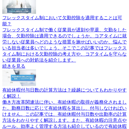
フレックスタイム制において欠勤控除を適用することは可
能？
フレックスタイム制で働く従業員が遅刻や早退、欠勤をした
場合、欠勤控除は適用できるのでしょうか。コアタイムに就
労しない従業員へどのような措置を施せばいいのか、悩んで
いる担当者は多いでしょう。そこでこの記事ではフレックス
タイム制における欠勤控除の考え方や、コアタイムを守らな
い従業員への対処法を紹介します。
続きを見る
有給休暇付与日数の計算方法は？繰越についてもわかりやす
く解説！
働き方改革関連法に伴い、有給休暇の取得が義務化されまし
た。勤務日数に応じて有給休暇を算出し、付与しなければい
けません。この記事では、有給休暇付与日数や出勤率の計算
方法をわかりやすく解説します。また、有給休暇の注意点や
ルール、効率よく管理する方法も紹介しているので有給休暇