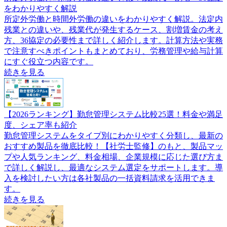
をわかりやすく解説
所定外労働と時間外労働の違いをわかりやすく解説。法定内
残業との違いや、残業代が発生するケース、割増賃金の考え
方、36協定の必要性まで詳しく紹介します。計算方法や実務
で注意すべきポイントもまとめており、労務管理や給与計算
にすぐ役立つ内容です。
続きを見る
【2026ランキング】勤怠管理システム比較25選！料金や満足
度、シェア率も紹介
勤怠管理システムをタイプ別にわかりやすく分類し、最新の
おすすめ製品を徹底比較！【社労士監修】のもと、製品マッ
プや人気ランキング、料金相場、企業規模に応じた選び方ま
で詳しく解説し、最適なシステム選定をサポートします。導
入を検討したい方は各社製品の一括資料請求を活用できま
す。
続きを見る