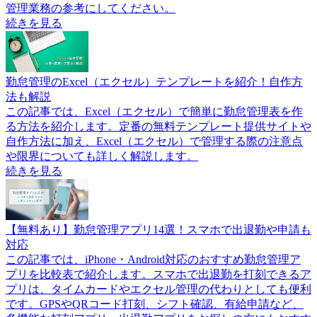
管理業務の参考にしてください。
続きを見る
勤怠管理のExcel（エクセル）テンプレートを紹介！自作方
法も解説
この記事では、Excel（エクセル）で簡単に勤怠管理表を作
る方法を紹介します。定番の無料テンプレート提供サイトや
自作方法に加え、Excel（エクセル）で管理する際の注意点
や限界についても詳しく解説します。
続きを見る
【無料あり】勤怠管理アプリ14選！スマホで出退勤や申請も
対応
この記事では、iPhone・Android対応のおすすめ勤怠管理ア
プリを比較表で紹介します。スマホで出退勤を打刻できるア
プリは、タイムカードやエクセル管理の代わりとしても便利
です。GPSやQRコード打刻、シフト確認、有給申請など、