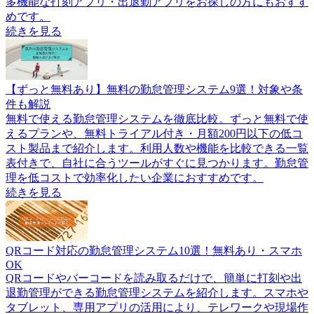
多機能な打刻アプリ・出退勤アプリをお探しの方にもおすす
めです。
続きを見る
【ずっと無料あり】無料の勤怠管理システム9選！対象や条
件も解説
無料で使える勤怠管理システムを徹底比較。ずっと無料で使
えるプランや、無料トライアル付き・月額200円以下の低コ
スト製品まで紹介します。利用人数や機能を比較できる一覧
表付きで、自社に合うツールがすぐに見つかります。勤怠管
理を低コストで効率化したい企業におすすめです。
続きを見る
QRコード対応の勤怠管理システム10選！無料あり・スマホ
OK
QRコードやバーコードを読み取るだけで、簡単に打刻や出
退勤管理ができる勤怠管理システムを紹介します。スマホや
タブレット、専用アプリの活用により、テレワークや現場作