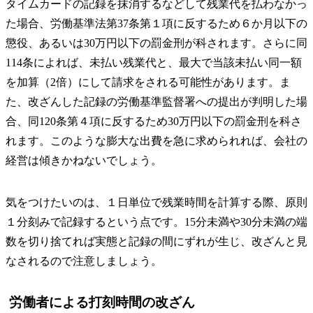
タイムカードの記録を抹消するなどして残業代を払わなかっ
た場合、労働基準法第37条第１項に反するため６か月以下の
懲役、あるいは30万円以下の罰金刑が科されます。さらに同
114条によれば、未払い残業代と、最大で当該未払い同一額
を加算（2倍）にして請求をされる可能性があります。ま
た、改ざんした記録の労働基準監督署への提出が判明した場
合、同120条第４項に反するため30万円以下の罰金刑を科さ
れます。このような膨大な出費を急に求められれば、会社の
経営は傾きかねないでしょう。
気をつけたいのは、１日単位で残業時間を計算する際、原則
１分刻みで記録するという点です。15分未満や30分未満の端
数を切り捨てれば実態と記録の間にずれが生じ、改ざんと見
なされるので注意しましょう。
労働者による打刻時間の改ざん