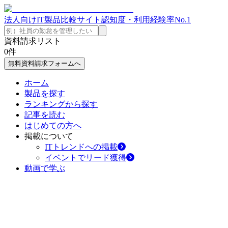
法人向けIT製品比較サイト
認知度・利用経験率No.1
資料請求リスト
0
件
無料資料請求フォームへ
ホーム
製品を探す
ランキングから探す
記事を読む
はじめての方へ
掲載について
ITトレンドへの掲載
イベントでリード獲得
動画で学ぶ