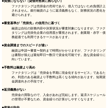
■負債にならない（貸借対照表に残らない）
ファクタリングは売掛金の売却であり、借入ではないため負債計上
されません。銀行融資のように返済義務もなく、財務状況の悪化を
避けられます。
■審査基準が「売掛先」の信用力に基づく
融資は自社の財務内容や決算状況が審査対象になりますが、ファク
タリングは売掛先企業の信用度が重視されます。創業期・赤字・債
務超過でも利用できるケースがあります。
■資金調達までのスピードが速い
融資は申請〜審査〜契約まで時間がかかりますが、ファクタリング
は書類が揃えば最短即日〜数日で資金化可能です。急な資金繰りに
向いています。
■手数料は融資より高め
ファクタリングは「売掛金を早期に現金化するサービス」であるた
め、利息のある融資より手数料は高くなる傾向があります。短期資
金調達向きの手段です。
■返済義務がない
売掛金の買取なので、入金があれば完結します。返済スケジュール
の管理が不要なため、資金繰りの計算がしやすくなります。
■使途が自由