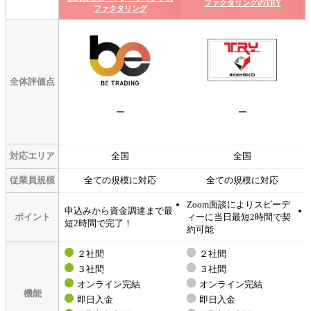
ファクタリングのTRY
ファクタリング
全体評価点
ー
ー
対応エリア
全国
全国
従業員規模
全ての規模に対応
全ての規模に対応
Zoom面談によりスピーデ
申込みから資金調達まで最
ポイント
ィーに当日最短2時間で契
短2時間で完了！
約可能
２社間
２社間
３社間
３社間
オンライン完結
オンライン完結
機能
即日入金
即日入金