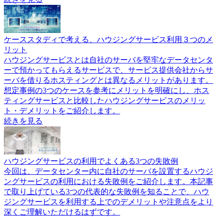
ケーススタディで考える、ハウジングサービス利用３つのメ
リット
ハウジングサービスとは自社のサーバを堅牢なデータセンタ
ーで預かってもらえるサービスで、サービス提供会社からサ
ーバを借りるホスティングとは異なるメリットがあります。
想定事例の3つのケースを参考にメリットを明確にし、ホス
ティングサービスと比較したハウジングサービスのメリッ
ト・デメリットをご紹介します。
続きを見る
ハウジングサービスの利用でよくある3つの失敗例
今回は、データセンター内に自社のサーバを設置するハウジ
ングサービスの利用における失敗例をご紹介します。本記事
で取り上げている3つの代表的な失敗例を知ることで、ハウ
ジングサービスを利用する上でのデメリットや注意点をより
深くご理解いただけるはずです。