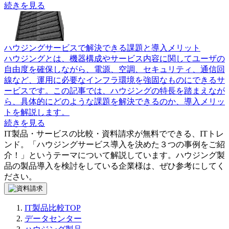
続きを見る
ハウジングサービスで解決できる課題と導入メリット
ハウジングとは、機器構成やサービス内容に関してユーザの
自由度を確保しながら、電源、空調、セキュリティ、通信回
線など、運用に必要なインフラ環境を強固なものにできるサ
ービスです。この記事では、ハウジングの特長を踏まえなが
ら、具体的にどのような課題を解決できるのか、導入メリッ
トを解説します。
続きを見る
IT製品・サービスの比較・資料請求が無料でできる、ITトレ
ンド。「
ハウジングサービス導入を決めた３つの事例をご紹
介！
」というテーマについて解説しています。
ハウジング製
品
の製品導入を検討をしている企業様は、ぜひ参考にしてく
ださい。
IT製品比較TOP
データセンター