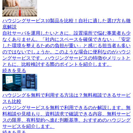
ハウジングサービス10製品を比較！自社に適した選び方も徹
底解説
自社サーバを運用したいときに、設置場所で悩む事業者も少
なくありません。「社内にスペースを確保できない」「安定
した環境を整えるための負担が重い」と感じる担当者も多い
のではないでしょうか。このような場合に便利なのがハウジ
ングサービスです。ハウジングサービスの特徴やメリットと
ともに、比較検討する際のポイントを紹介します。
続きを見る
ハウジングを無料で利用する方法は？無料相談できるサービ
スも比較
ハウジングサービスを無料で利用できるのか解説します。無
料相談や見積もり、資料請求で確認できる内容、無料サービ
スの限界、有料契約へ進む判断基準、おすすめのハウジング
サービスを紹介します。
続きを見る