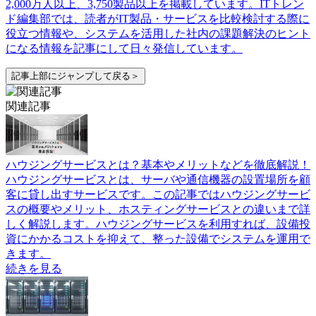
2,000万人以上、3,750製品以上を掲載しています。ITトレン
ド編集部では、読者がIT製品・サービスを比較検討する際に
役立つ情報や、システムを活用した社内の課題解決のヒント
になる情報を記事にして日々発信しています。
記事上部にジャンプして戻る＞
関連記事
ハウジングサービスとは？基本やメリットなどを徹底解説！
ハウジングサービスとは、サーバや通信機器の設置場所を顧
客に貸し出すサービスです。この記事ではハウジングサービ
スの概要やメリット、ホスティングサービスとの違いまで詳
しく解説します。ハウジングサービスを利用すれば、設備投
資にかかるコストを抑えて、整った設備でシステムを運用で
きます。
続きを見る