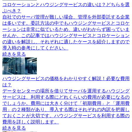
コロケーションとハウジングサービスの違いは？どちらを選
ぶべき？
自社でのサーバ管理が難しい場合、管理を外部委託する企業
は多いです。委託方法の中でもハウジングサービスとコロケ
ーションは非常に似ているため、違いがわからず困っていま
せんか。この記事ではハウジングサービスとコロケーション
の違いを解説し、それぞれに適したケースを紹介しますので
導入時の参考にしてください。
続きを見る
ハウジングサービスの価格をわかりやすく解説！必要な費用
は？
データセンターの場所を借りてサーバを運用するハウジング
サービスは、利用する際にどれくらいの費用が必要になるの
でしょうか。費用には大きく分けて「初期費用」と「運用費
用」の２種類があり、導入する際はそれぞれの内訳を把握し
ておくことが大切です。ハウジングサービスを利用する際の
費用を詳しく説明します。
続きを見る